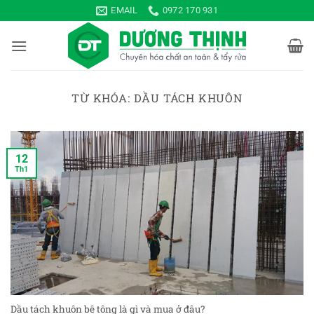
Bỏ
EMAIL
0972 170 931
qua
nội
dung
TỪ KHÓA:
DẦU TÁCH KHUÔN
12
Th1
Dầu tách khuôn bê tông là gì và mua ở đâu?