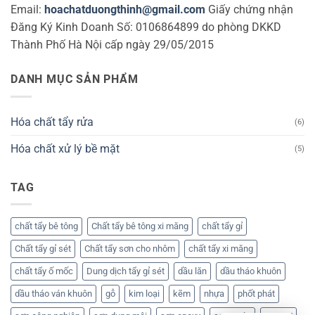
Email:
hoachatduongthinh@gmail.com
Giấy chứng nhận
Đăng Ký Kinh Doanh Số: 0106864899 do phòng DKKD
Thành Phố Hà Nội cấp ngày 29/05/2015
DANH MỤC SẢN PHẨM
Hóa chất tẩy rửa
(6)
Hóa chất xử lý bề mặt
(5)
TAG
chất tẩy bê tông
Chất tẩy bê tông xi măng
chất tẩy gỉ
Chất tẩy gỉ sét
Chất tẩy sơn cho nhôm
chất tẩy xi măng
chất tẩy ố mốc
Dung dịch tẩy gỉ sét
dầu lăn
dầu tháo khuôn
dầu tháo ván khuôn
gỗ
kim loại
kẽm
nhựa
phốt phát