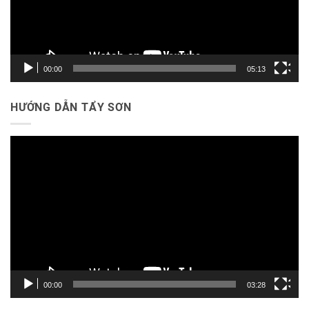
00:00
05:13
HƯỚNG DẪN TẨY SƠN
Trình
chơi
Video
00:00
03:28