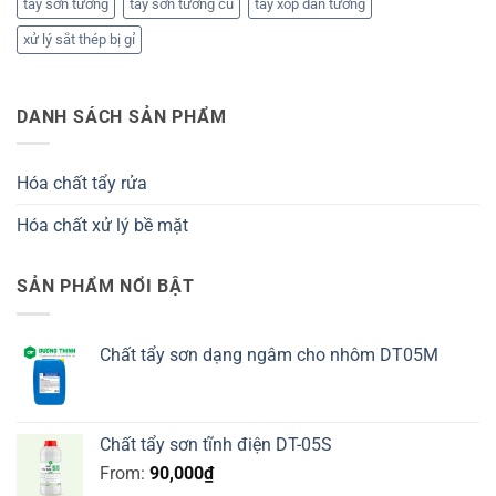
tẩy sơn tường
tẩy sơn tường cũ
tẩy xốp dán tường
xử lý sắt thép bị gỉ
DANH SÁCH SẢN PHẨM
Hóa chất tẩy rửa
Hóa chất xử lý bề mặt
SẢN PHẨM NỔI BẬT
Chất tẩy sơn dạng ngâm cho nhôm DT05M
Chất tẩy sơn tĩnh điện DT-05S
From:
90,000
₫