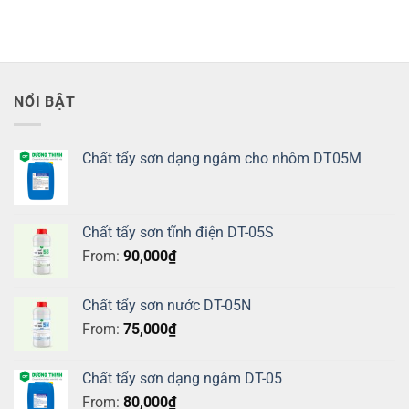
NỔI BẬT
Chất tẩy sơn dạng ngâm cho nhôm DT05M
Chất tẩy sơn tĩnh điện DT-05S
From:
90,000
₫
Chất tẩy sơn nước DT-05N
From:
75,000
₫
Chất tẩy sơn dạng ngâm DT-05
From:
80,000
₫