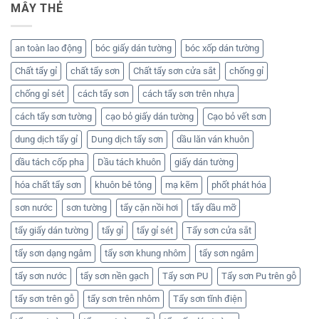
MÂY THẺ
an toàn lao động
bóc giấy dán tường
bóc xốp dán tường
Chất tẩy gỉ
chất tẩy sơn
Chất tẩy sơn cửa sắt
chống gỉ
chống gỉ sét
cách tẩy sơn
cách tẩy sơn trên nhựa
cách tẩy sơn tường
cạo bỏ giấy dán tường
Cạo bỏ vết sơn
dung dịch tẩy gỉ
Dung dịch tẩy sơn
dầu lăn ván khuôn
dầu tách cốp pha
Dầu tách khuôn
giấy dán tường
hóa chất tẩy sơn
khuôn bê tông
mạ kẽm
phốt phát hóa
sơn nước
sơn tường
tẩy cặn nồi hơi
tẩy dầu mỡ
tẩy giấy dán tường
tẩy gỉ
tẩy gỉ sét
Tẩy sơn cửa sắt
tẩy sơn dạng ngâm
tẩy sơn khung nhôm
tẩy sơn ngâm
tẩy sơn nước
tẩy sơn nền gạch
Tẩy sơn PU
Tẩy sơn Pu trên gỗ
tẩy sơn trên gỗ
tẩy sơn trên nhôm
Tẩy sơn tĩnh điện