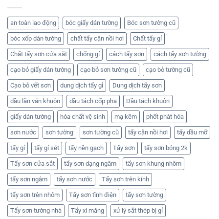
an toàn lao động
bóc giấy dán tường
Bóc sơn tường cũ
bóc xốp dán tường
chất tẩy cặn nồi hơi
Chất tẩy gỉ
Chất tẩy sơn cửa sắt
chống gỉ
cách tẩy sơn
cách tẩy sơn tường
cạo bỏ giấy dán tường
cạo bỏ sơn tường cũ
cạo bỏ tường cũ
Cạo bỏ vết sơn
dung dịch tẩy gỉ
Dung dịch tẩy sơn
dầu lăn ván khuôn
dầu tách cốp pha
Dầu tách khuôn
giấy dán tường
hóa chất vệ sinh
mạ kẽm
phốt phát hóa
sơn nước
sơn tường
sơn tường cũ
tẩy cặn nồi hơi
tẩy dầu mỡ
tẩy gỉ
tẩy gỉ sét
tẩy nền gạch
Tẩy sơn
tẩy sơn bóng 2k
Tẩy sơn cửa sắt
tẩy sơn dạng ngâm
tẩy sơn khung nhôm
tẩy sơn ngâm
tẩy sơn nước
Tẩy sơn trên kính
tẩy sơn trên nhôm
Tẩy sơn tĩnh điện
tẩy sơn tường
Tẩy sơn tường nhà
Tẩy xi măng
xử lý sắt thép bị gỉ