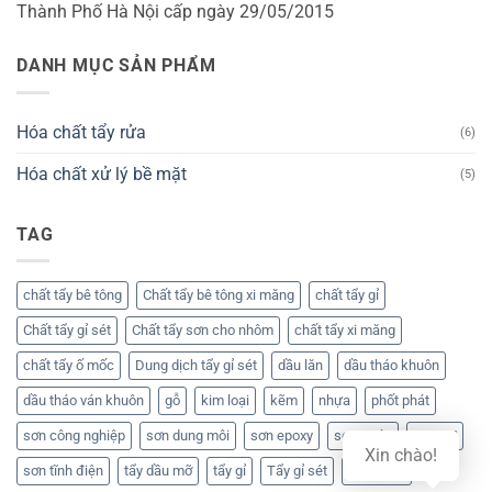
Thành Phố Hà Nội cấp ngày 29/05/2015
DANH MỤC SẢN PHẨM
Hóa chất tẩy rửa
(6)
Hóa chất xử lý bề mặt
(5)
TAG
chất tẩy bê tông
Chất tẩy bê tông xi măng
chất tẩy gỉ
Chất tẩy gỉ sét
Chất tẩy sơn cho nhôm
chất tẩy xi măng
chất tẩy ố mốc
Dung dịch tẩy gỉ sét
dầu lăn
dầu tháo khuôn
dầu tháo ván khuôn
gỗ
kim loại
kẽm
nhựa
phốt phát
sơn công nghiệp
sơn dung môi
sơn epoxy
sơn nước
sơn PU
Xin chào!
sơn tĩnh điện
tẩy dầu mỡ
tẩy gỉ
Tẩy gỉ sét
Tẩy rỉ sét