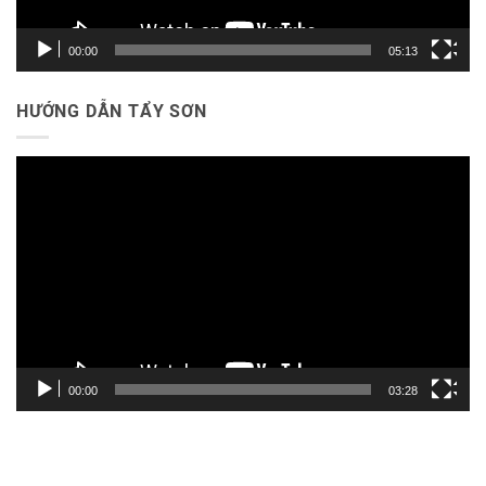
00:00
05:13
HƯỚNG DẪN TẨY SƠN
Trình
chơi
Video
00:00
03:28