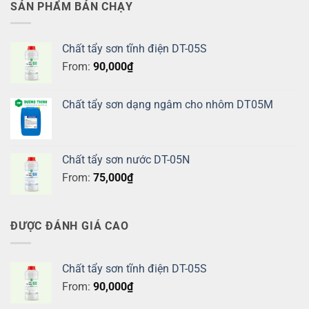
SẢN PHẨM BÁN CHẠY
Chất tẩy sơn tĩnh điện DT-05S
From:
90,000
₫
Chất tẩy sơn dạng ngâm cho nhôm DT05M
Chất tẩy sơn nước DT-05N
From:
75,000
₫
ĐƯỢC ĐÁNH GIÁ CAO
Chất tẩy sơn tĩnh điện DT-05S
From:
90,000
₫