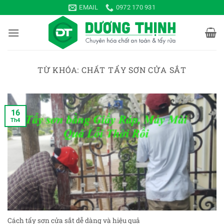
Bỏ
EMAIL
0972 170 931
qua
nội
dung
TỪ KHÓA:
CHẤT TẨY SƠN CỬA SẮT
16
Th4
Cách tẩy sơn cửa sắt dễ dàng và hiệu quả