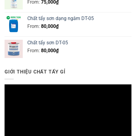
From:
75,000
₫
Chất tẩy sơn dạng ngâm DT-05
From:
80,000
₫
Chất tẩy sơn DT-05
From:
80,000
₫
GIỚI THIỆU CHẤT TẨY GỈ
Trình
chơi
Video