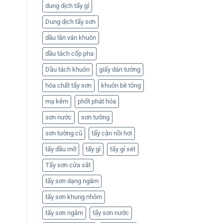
dung dịch tẩy gỉ
Dung dịch tẩy sơn
dầu lăn ván khuôn
dầu tách cốp pha
Dầu tách khuôn
giấy dán tường
hóa chất tẩy sơn
khuôn bê tông
mạ kẽm
phốt phát hóa
sơn nước
sơn tường
sơn tường cũ
tẩy cặn nồi hơi
tẩy dầu mỡ
tẩy gỉ
tẩy gỉ sét
Tẩy sơn cửa sắt
tẩy sơn dạng ngâm
tẩy sơn khung nhôm
tẩy sơn ngâm
tẩy sơn nước