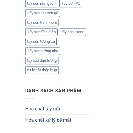
tẩy sơn nền gạch
Tẩy sơn PU
Tẩy sơn Pu trên gỗ
tẩy sơn trên nhôm
Tẩy sơn tĩnh điện
tẩy sơn tường
tẩy sơn tường cũ
Tẩy sơn tường nhà
tẩy xốp dán tường
xử lý sắt thép bị gỉ
DANH SÁCH SẢN PHẨM
Hóa chất tẩy rửa
Hóa chất xử lý bề mặt