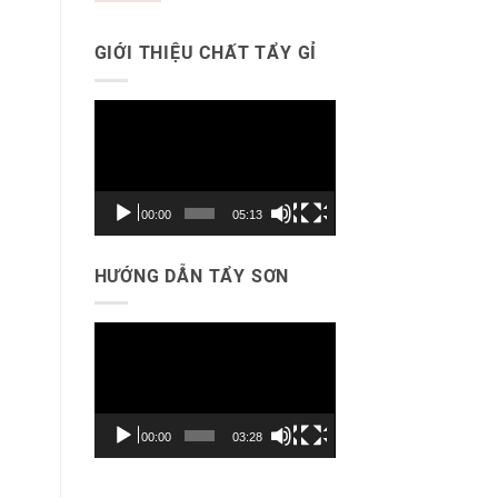
GIỚI THIỆU CHẤT TẨY GỈ
Trình
chơi
Video
00:00
05:13
HƯỚNG DẪN TẨY SƠN
Trình
chơi
Video
00:00
03:28