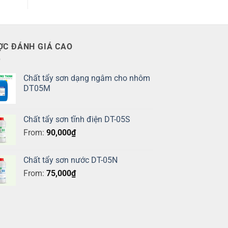
ỢC ĐÁNH GIÁ CAO
Chất tẩy sơn dạng ngâm cho nhôm
DT05M
Chất tẩy sơn tĩnh điện DT-05S
From:
90,000
₫
Chất tẩy sơn nước DT-05N
From:
75,000
₫