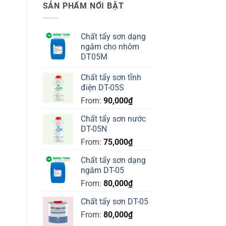
SẢN PHẨM NỔI BẬT
Chất tẩy sơn dạng
ngâm cho nhôm
DT05M
Chất tẩy sơn tĩnh
điện DT-05S
From:
90,000
₫
Chất tẩy sơn nước
DT-05N
From:
75,000
₫
Chất tẩy sơn dạng
ngâm DT-05
From:
80,000
₫
Chất tẩy sơn DT-05
From:
80,000
₫