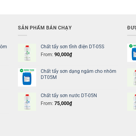
SẢN PHẨM BÁN CHẠY
ĐƯ
hôm
Chất tẩy sơn tĩnh điện DT-05S
From:
90,000
₫
Chất tẩy sơn dạng ngâm cho nhôm
DT05M
Chất tẩy sơn nước DT-05N
From:
75,000
₫