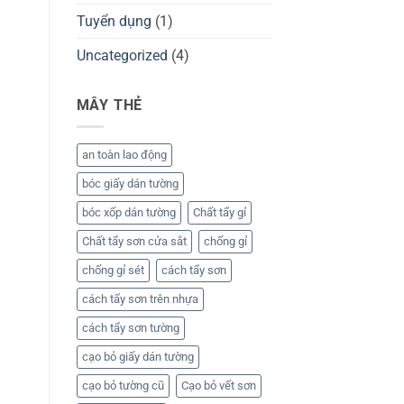
Tuyển dụng
(1)
Uncategorized
(4)
MÂY THẺ
an toàn lao động
bóc giấy dán tường
bóc xốp dán tường
Chất tẩy gỉ
Chất tẩy sơn cửa sắt
chống gỉ
chống gỉ sét
cách tẩy sơn
cách tẩy sơn trên nhựa
cách tẩy sơn tường
cạo bỏ giấy dán tường
cạo bỏ tường cũ
Cạo bỏ vết sơn