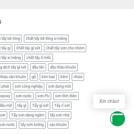
G
 tẩy bê tông
Chất tẩy bê tông xi măng
 tẩy gỉ
Chất tẩy gỉ sét
Chất tẩy sơn cho nhôm
 tẩy xi măng
chất tẩy ố mốc
 dịch tẩy gỉ sét
dầu lăn
dầu tháo khuôn
 tháo ván khuôn
gỗ
kim loại
kẽm
nhựa
t phát
sơn công nghiệp
sơn dung môi
 epoxy
sơn nước
sơn PU
sơn tĩnh điện
Xin chào!
 dầu mỡ
tẩy gỉ
Tẩy gỉ sét
Tẩy rỉ sét
 sơn
Tẩy sơn dạng ngâm
tẩy sơn nhà
 sơn nước
tẩy sơn tường
ván khuôn