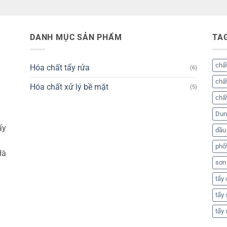
DANH MỤC SẢN PHẨM
TA
chất
Hóa chất tẩy rửa
(6)
chất
Hóa chất xử lý bề mặt
(5)
chất
Dung
ấy
dầu
phố
Hà
sơn
tẩy
tẩy
tẩy