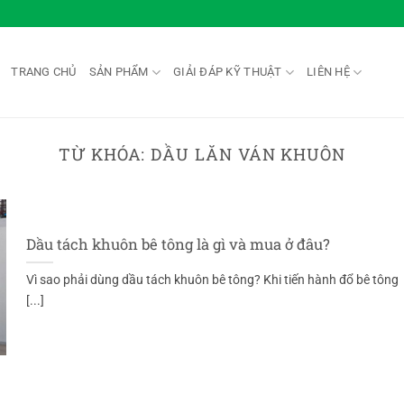
TRANG CHỦ
SẢN PHẨM
GIẢI ĐÁP KỸ THUẬT
LIÊN HỆ
TỪ KHÓA:
DẦU LĂN VÁN KHUÔN
Dầu tách khuôn bê tông là gì và mua ở đâu?
Vì sao phải dùng dầu tách khuôn bê tông? Khi tiến hành đổ bê tông
[...]