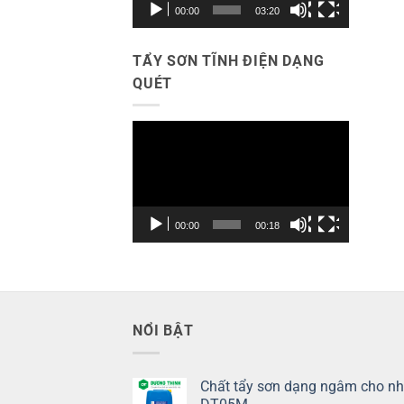
00:00
03:20
TẨY SƠN TĨNH ĐIỆN DẠNG
QUÉT
Trình
chơi
Video
00:00
00:18
NỔI BẬT
Chất tẩy sơn dạng ngâm cho n