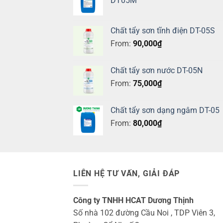
DT05M
Chất tẩy sơn tĩnh điện DT-05S
From:
90,000
₫
Chất tẩy sơn nước DT-05N
From:
75,000
₫
Chất tẩy sơn dạng ngâm DT-05
From:
80,000
₫
LIÊN HỆ TƯ VẤN, GIẢI ĐÁP
Công ty TNHH HCAT Dương Thịnh
Số nhà 102 đường Cầu Noi , TDP Viên 3,