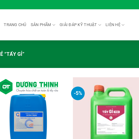
TRANG CHỦ
SẢN PHẨM
GIẢI ĐÁP KỸ THUẬT
LIÊN HỆ
 “TẨY GỈ”
-5%