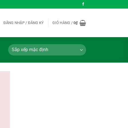
ĐĂNG NHẬP / ĐĂNG KÝ
GIỎ HÀNG /
0
₫