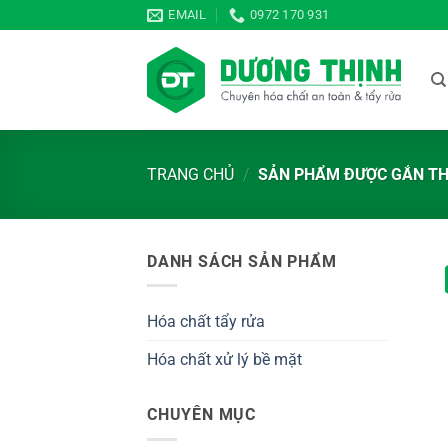
Bỏ
EMAIL
0972 170 931
qua
nội
dung
TRANG CHỦ
/
SẢN PHẨM ĐƯỢC GẮN THẺ
DANH SÁCH SẢN PHẨM
Hóa chất tẩy rửa
Hóa chất xử lý bề mặt
CHUYÊN MỤC