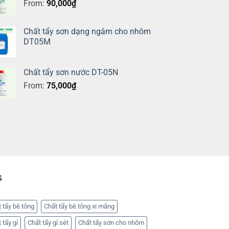
From:
90,000
₫
Chất tẩy sơn dạng ngâm cho nhôm
DT05M
Chất tẩy sơn nước DT-05N
From:
75,000
₫
G
 tẩy bê tông
Chất tẩy bê tông xi măng
 tẩy gỉ
Chất tẩy gỉ sét
Chất tẩy sơn cho nhôm