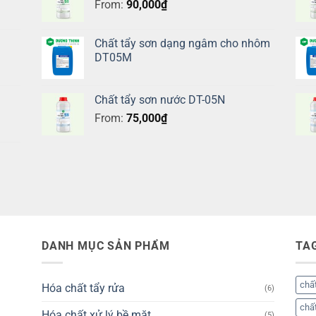
From:
90,000
₫
Chất tẩy sơn dạng ngâm cho nhôm
DT05M
Chất tẩy sơn nước DT-05N
From:
75,000
₫
DANH MỤC SẢN PHẨM
TA
chất
Hóa chất tẩy rửa
(6)
chất
Hóa chất xử lý bề mặt
(5)