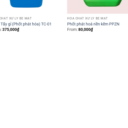
CHẤT XỬ LÝ BỀ MẶT
HÓA CHẤT XỬ LÝ BỀ MẶT
 Tẩy gỉ (Phốt phát hóa) TC-01
Phốt phát hoá nền kẽm PPZN
:
375,000
₫
From:
80,000
₫