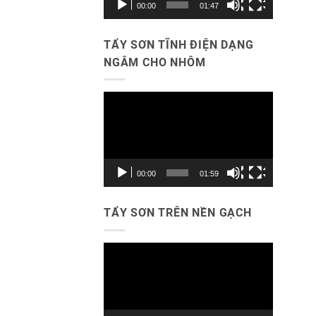
00:00
01:47
TẨY SƠN TĨNH ĐIỆN DẠNG
NGÂM CHO NHÔM
Trình
chơi
Video
00:00
01:59
TẨY SƠN TRÊN NỀN GẠCH
Trình
chơi
Video