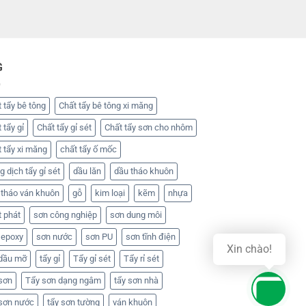
G
 tẩy bê tông
Chất tẩy bê tông xi măng
 tẩy gỉ
Chất tẩy gỉ sét
Chất tẩy sơn cho nhôm
 tẩy xi măng
chất tẩy ố mốc
 dịch tẩy gỉ sét
dầu lăn
dầu tháo khuôn
 tháo ván khuôn
gỗ
kim loại
kẽm
nhựa
t phát
sơn công nghiệp
sơn dung môi
 epoxy
sơn nước
sơn PU
sơn tĩnh điện
Xin chào!
 dầu mỡ
tẩy gỉ
Tẩy gỉ sét
Tẩy rỉ sét
 sơn
Tẩy sơn dạng ngâm
tẩy sơn nhà
 sơn nước
tẩy sơn tường
ván khuôn