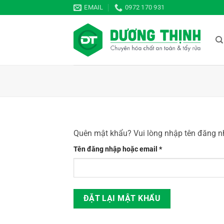
Bỏ
EMAIL
0972 170 931
qua
nội
dung
Quên mật khẩu? Vui lòng nhập tên đăng nh
Bắt
Tên đăng nhập hoặc email
*
buộc
ĐẶT LẠI MẬT KHẨU