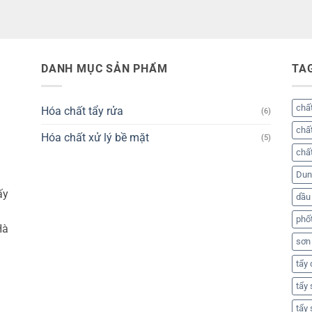
DANH MỤC SẢN PHẨM
TA
chất
Hóa chất tẩy rửa
(6)
chất
Hóa chất xử lý bề mặt
(5)
chất
Dung
ấy
dầu
phố
Hà
sơn
tẩy
tẩy
tẩy