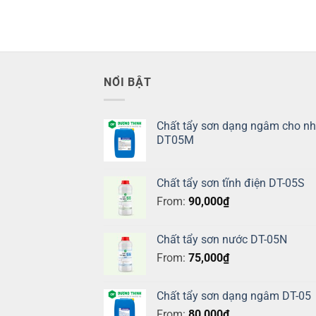
NỔI BẬT
Chất tẩy sơn dạng ngâm cho n
DT05M
Chất tẩy sơn tĩnh điện DT-05S
From:
90,000
₫
Chất tẩy sơn nước DT-05N
From:
75,000
₫
Chất tẩy sơn dạng ngâm DT-05
From:
80,000
₫