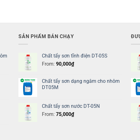
SẢN PHẨM BÁN CHẠY
ĐƯ
hôm
Chất tẩy sơn tĩnh điện DT-05S
From:
90,000
₫
Chất tẩy sơn dạng ngâm cho nhôm
DT05M
Chất tẩy sơn nước DT-05N
From:
75,000
₫