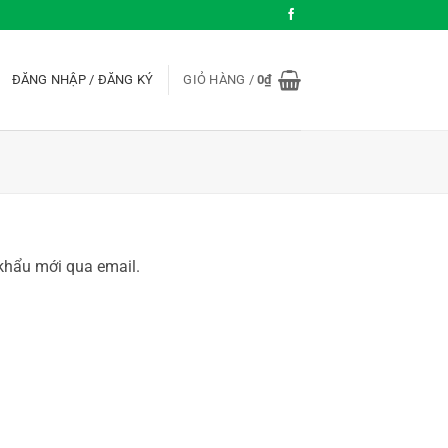
ĐĂNG NHẬP / ĐĂNG KÝ
GIỎ HÀNG /
0
₫
khẩu mới qua email.