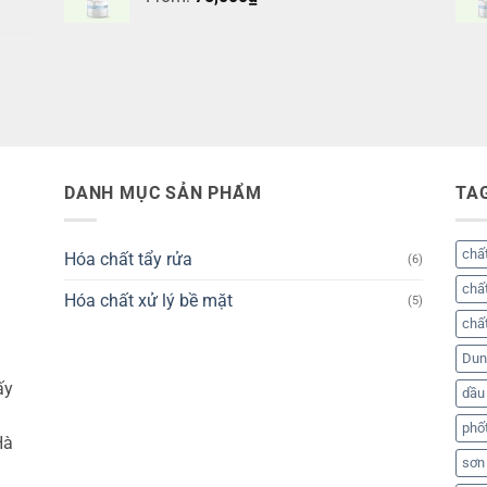
DANH MỤC SẢN PHẨM
TA
chất
Hóa chất tẩy rửa
(6)
chất
Hóa chất xử lý bề mặt
(5)
chất
Dung
ấy
dầu
phố
Hà
sơn