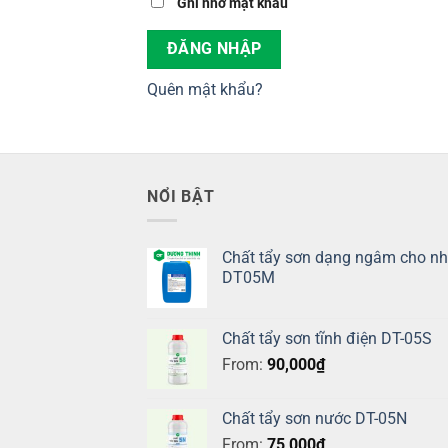
Ghi nhớ mật khẩu
ĐĂNG NHẬP
Quên mật khẩu?
NỔI BẬT
Chất tẩy sơn dạng ngâm cho n
DT05M
Chất tẩy sơn tĩnh điện DT-05S
From:
90,000
₫
Chất tẩy sơn nước DT-05N
From:
75,000
₫