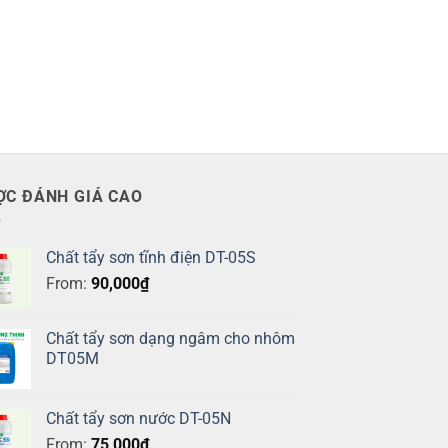
ỢC ĐÁNH GIÁ CAO
Chất tẩy sơn tĩnh điện DT-05S
From:
90,000
₫
Chất tẩy sơn dạng ngâm cho nhôm
DT05M
Chất tẩy sơn nước DT-05N
From:
75,000
₫