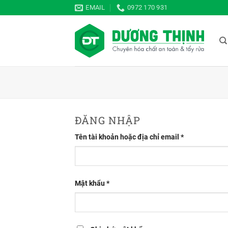
Bỏ
EMAIL
0972 170 931
qua
nội
dung
ĐĂNG NHẬP
Bắt
Tên tài khoản hoặc địa chỉ email
*
buộc
Bắt
Mật khẩu
*
buộc