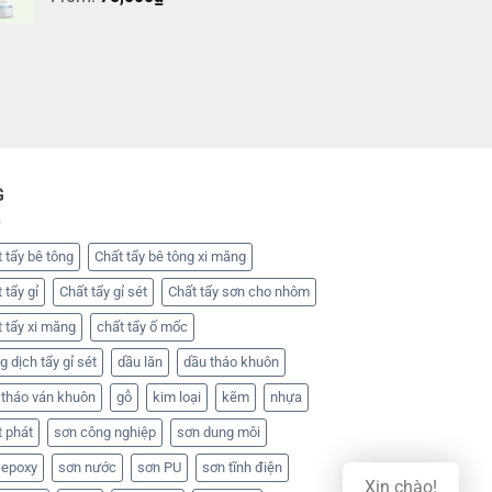
G
 tẩy bê tông
Chất tẩy bê tông xi măng
 tẩy gỉ
Chất tẩy gỉ sét
Chất tẩy sơn cho nhôm
 tẩy xi măng
chất tẩy ố mốc
 dịch tẩy gỉ sét
dầu lăn
dầu tháo khuôn
 tháo ván khuôn
gỗ
kim loại
kẽm
nhựa
t phát
sơn công nghiệp
sơn dung môi
 epoxy
sơn nước
sơn PU
sơn tĩnh điện
Xin chào!