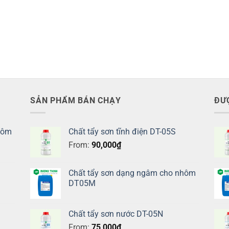
SẢN PHẨM BÁN CHẠY
ĐƯ
hôm
Chất tẩy sơn tĩnh điện DT-05S
From:
90,000
₫
Chất tẩy sơn dạng ngâm cho nhôm
DT05M
Chất tẩy sơn nước DT-05N
From:
75,000
₫