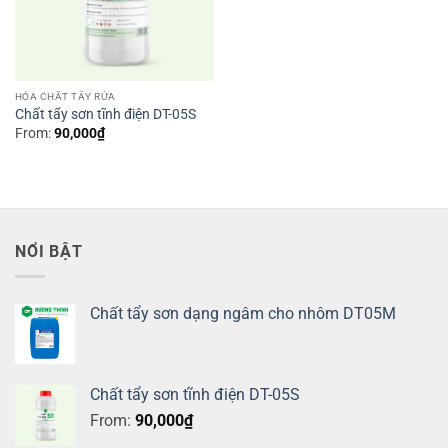
HÓA CHẤT TẨY RỬA
Chất tẩy sơn tĩnh điện DT-05S
From:
90,000
₫
NỔI BẬT
Chất tẩy sơn dạng ngâm cho nhôm DT05M
Chất tẩy sơn tĩnh điện DT-05S
From:
90,000
₫