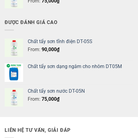
From:
75,000
₫
ĐƯỢC ĐÁNH GIÁ CAO
Chất tẩy sơn tĩnh điện DT-05S
From:
90,000
₫
Chất tẩy sơn dạng ngâm cho nhôm DT05M
Chất tẩy sơn nước DT-05N
From:
75,000
₫
LIÊN HỆ TƯ VẤN, GIẢI ĐÁP