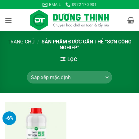
Bỏ
EMAIL
0972 170 931
qua
nội
dung
TRANG CHỦ
/
SẢN PHẨM ĐƯỢC GẮN THẺ “SƠN CÔNG
NGHIỆP”
LỌC
-6%