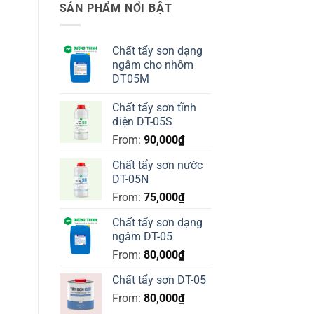
SẢN PHẨM NỔI BẬT
Chất tẩy sơn dạng
ngâm cho nhôm
DT05M
Chất tẩy sơn tĩnh
điện DT-05S
From:
90,000
₫
Chất tẩy sơn nước
DT-05N
From:
75,000
₫
Chất tẩy sơn dạng
ngâm DT-05
From:
80,000
₫
Chất tẩy sơn DT-05
From:
80,000
₫