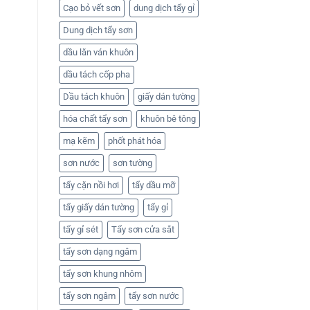
Cạo bỏ vết sơn
dung dịch tẩy gỉ
Dung dịch tẩy sơn
dầu lăn ván khuôn
dầu tách cốp pha
Dầu tách khuôn
giấy dán tường
hóa chất tẩy sơn
khuôn bê tông
mạ kẽm
phốt phát hóa
sơn nước
sơn tường
tẩy cặn nồi hơi
tẩy dầu mỡ
tẩy giấy dán tường
tẩy gỉ
tẩy gỉ sét
Tẩy sơn cửa sắt
tẩy sơn dạng ngâm
tẩy sơn khung nhôm
tẩy sơn ngâm
tẩy sơn nước