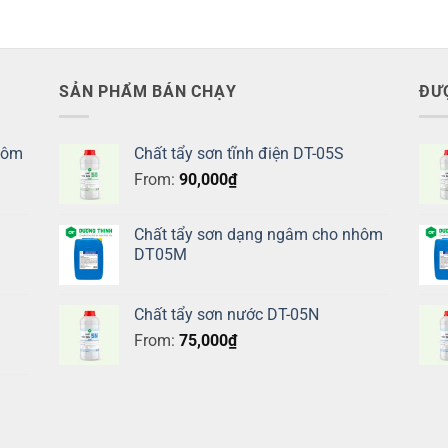
SẢN PHẨM BÁN CHẠY
ĐƯ
hôm
Chất tẩy sơn tĩnh điện DT-05S
From:
90,000
₫
Chất tẩy sơn dạng ngâm cho nhôm
DT05M
Chất tẩy sơn nước DT-05N
From:
75,000
₫