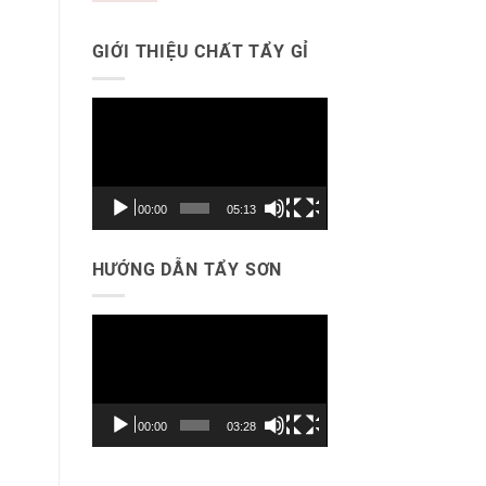
GIỚI THIỆU CHẤT TẨY GỈ
Trình
chơi
Video
00:00
05:13
HƯỚNG DẪN TẨY SƠN
Trình
chơi
Video
00:00
03:28