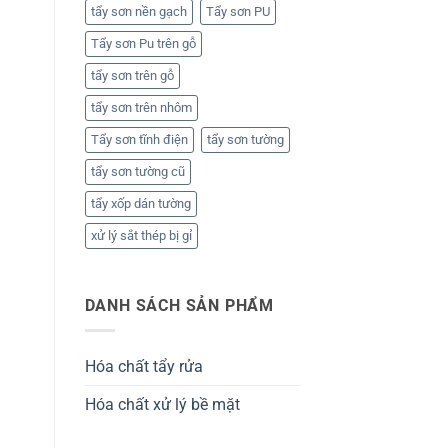
tẩy sơn nền gạch
Tẩy sơn PU
Tẩy sơn Pu trên gỗ
tẩy sơn trên gỗ
tẩy sơn trên nhôm
Tẩy sơn tĩnh điện
tẩy sơn tường
tẩy sơn tường cũ
tẩy xốp dán tường
xử lý sắt thép bị gỉ
DANH SÁCH SẢN PHẨM
Hóa chất tẩy rửa
Hóa chất xử lý bề mặt