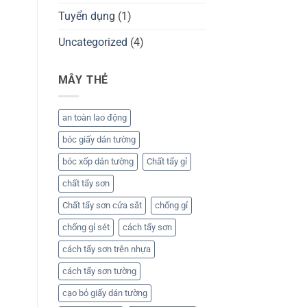
Tuyển dụng
(1)
Uncategorized
(4)
MÂY THẺ
an toàn lao động
bóc giấy dán tường
bóc xốp dán tường
Chất tẩy gỉ
chất tẩy sơn
Chất tẩy sơn cửa sắt
chống gỉ
chống gỉ sét
cách tẩy sơn
cách tẩy sơn trên nhựa
cách tẩy sơn tường
cạo bỏ giấy dán tường