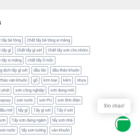
G
 tẩy bê tông
Chất tẩy bê tông xi măng
 tẩy gỉ
Chất tẩy gỉ sét
Chất tẩy sơn cho nhôm
 tẩy xi măng
chất tẩy ố mốc
 dịch tẩy gỉ sét
dầu lăn
dầu tháo khuôn
 tháo ván khuôn
gỗ
kim loại
kẽm
nhựa
t phát
sơn công nghiệp
sơn dung môi
 epoxy
sơn nước
sơn PU
sơn tĩnh điện
Xin chào!
 dầu mỡ
tẩy gỉ
Tẩy gỉ sét
Tẩy rỉ sét
 sơn
Tẩy sơn dạng ngâm
tẩy sơn nhà
 sơn nước
tẩy sơn tường
ván khuôn