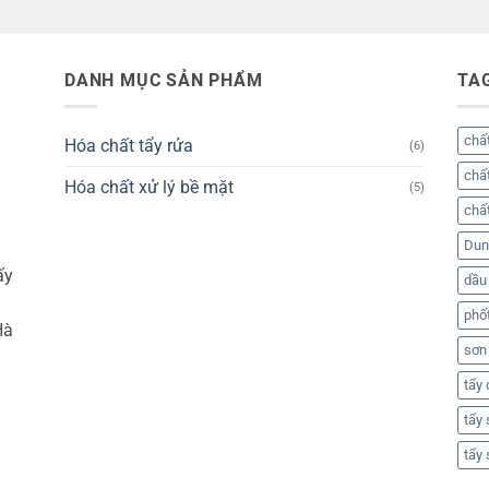
DANH MỤC SẢN PHẨM
TA
chất
Hóa chất tẩy rửa
(6)
chất
Hóa chất xử lý bề mặt
(5)
chất
Dung
ấy
dầu
phố
Hà
sơn
tẩy
tẩy
tẩy