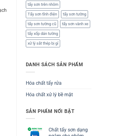
tẩy sơn trên nhôm
ạch
Tẩy sơn tĩnh điện
tẩy sơn tường
tẩy sơn tường cũ
tẩy sơn vành xe
tẩy xốp dán tường
xử lý sắt thép bị gỉ
DANH SÁCH SẢN PHẨM
Hóa chất tẩy rửa
Hóa chất xử lý bề mặt
SẢN PHẨM NỔI BẬT
Chất tẩy sơn dạng
ngâm cho nhôm