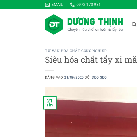
Bỏ
EMAIL
0972 170 931
qua
nội
dung
TƯ VẤN HÓA CHẤT CÔNG NGHIỆP
Siêu hóa chất tẩy xi mă
ĐĂNG VÀO
21/09/2020
BỞI
SEO SEO
21
Th9