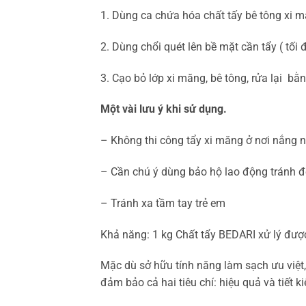
1. Dùng ca chứa hóa chất tấy bê tông xi
2. Dùng chổi quét lên bề mặt cần tẩy ( tối 
3. Cạo bỏ lớp xi măng, bê tông, rửa lại b
Một vài lưu ý khi sử dụng.
– Không thi công tẩy xi măng ở nơi nắng n
– Cần chú ý dùng bảo hộ lao động tránh để 
– Tránh xa tầm tay trẻ em
Khả năng: 1 kg Chất tẩy BEDARI xử lý đượ
Mặc dù sở hữu tính năng làm sạch ưu việt, 
đảm bảo cả hai tiêu chí: hiệu quả và tiết k