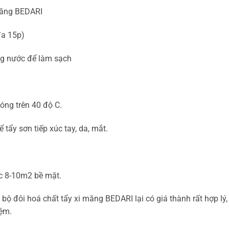
 măng BEDARI
đa 15p)
ằng nước để làm sạch
óng trên 40 độ C.
tẩy sơn tiếp xúc tay, da, mắt.
c 8-10m2 bề mặt.
bộ đôi hoá chất tẩy xi măng BEDARI lại có giá thành rất hợp lý,
iệm.