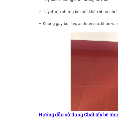
– Tẩy được những bề mặt khác nhau như n
– Không gây bụi, ồn, an toàn sức khỏe và 
Hướng dẫn sử dụng Chất tẩy bê tôn