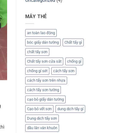
Uncategorized
(4)
MÂY THẺ
an toàn lao động
bóc giấy dán tường
Chất tẩy gỉ
chất tẩy sơn
Chất tẩy sơn cửa sắt
chống gỉ
chống gỉ sét
cách tẩy sơn
cách tẩy sơn trên nhựa
cách tẩy sơn tường
cạo bỏ giấy dán tường
g
Cạo bỏ vết sơn
dung dịch tẩy gỉ
Dung dịch tẩy sơn
thì
dầu lăn ván khuôn