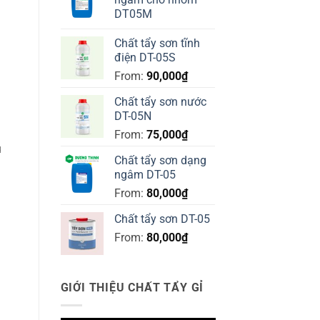
DT05M
Chất tẩy sơn tĩnh
điện DT-05S
From:
90,000
₫
Chất tẩy sơn nước
DT-05N
From:
75,000
₫
u
Chất tẩy sơn dạng
ngâm DT-05
From:
80,000
₫
Chất tẩy sơn DT-05
From:
80,000
₫
GIỚI THIỆU CHẤT TẨY GỈ