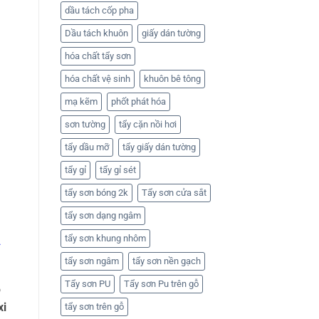
dầu tách cốp pha
Dầu tách khuôn
giấy dán tường
hóa chất tẩy sơn
hóa chất vệ sinh
khuôn bê tông
mạ kẽm
phốt phát hóa
sơn tường
tẩy cặn nồi hơi
tẩy dầu mỡ
tẩy giấy dán tường
tẩy gỉ
tẩy gỉ sét
tẩy sơn bóng 2k
Tẩy sơn cửa sắt
tẩy sơn dạng ngâm
n
tẩy sơn khung nhôm
tẩy sơn ngâm
tẩy sơn nền gạch
Tẩy sơn PU
Tẩy sơn Pu trên gỗ
ộ
xi
tẩy sơn trên gỗ