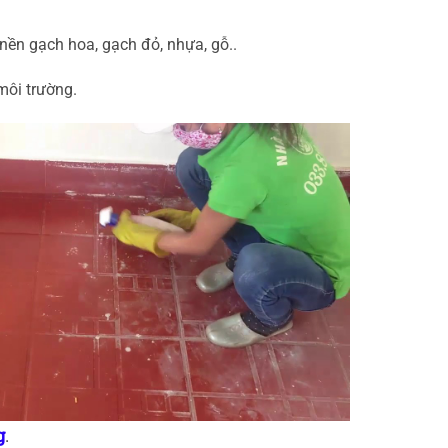
ền gạch hoa, gạch đỏ, nhựa, gỗ..
môi trường.
g
.