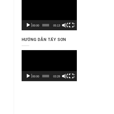
Trình
chơi
Video
00:00
05:13
HƯỚNG DẪN TẨY SƠN
Trình
chơi
Video
00:00
03:28