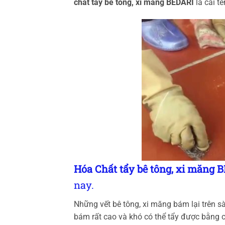
chất tẩy bê tông, xi măng BEDARI
là cái t
Hóa Chất tẩy bê tông, xi măng
nay.
Những vết bê tông, xi măng bám lại trên s
bám rất cao và khó có thể tẩy được bằng 