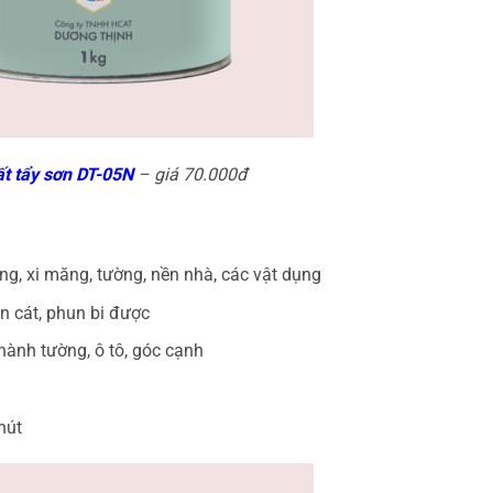
t tẩy sơn DT-05N
– giá 70.000đ
ng, xi măng, tường, nền nhà, các vật dụng
n cát, phun bi được
hành tường, ô tô, góc cạnh
hút