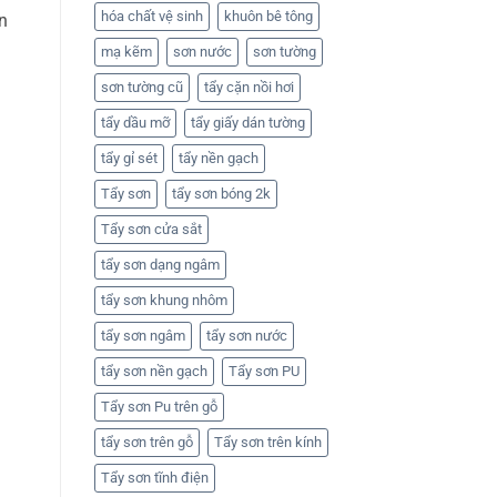
hóa chất vệ sinh
khuôn bê tông
n
mạ kẽm
sơn nước
sơn tường
sơn tường cũ
tẩy cặn nồi hơi
tẩy dầu mỡ
tẩy giấy dán tường
tẩy gỉ sét
tẩy nền gạch
Tẩy sơn
tẩy sơn bóng 2k
Tẩy sơn cửa sắt
tẩy sơn dạng ngâm
tẩy sơn khung nhôm
tẩy sơn ngâm
tẩy sơn nước
tẩy sơn nền gạch
Tẩy sơn PU
Tẩy sơn Pu trên gỗ
tẩy sơn trên gỗ
Tẩy sơn trên kính
Tẩy sơn tĩnh điện