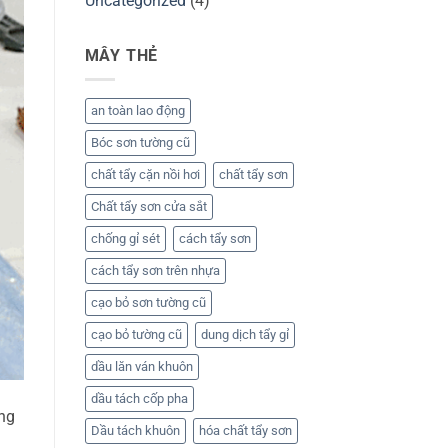
Uncategorized
(4)
MÂY THẺ
an toàn lao động
Bóc sơn tường cũ
chất tẩy cặn nồi hơi
chất tẩy sơn
Chất tẩy sơn cửa sắt
chống gỉ sét
cách tẩy sơn
cách tẩy sơn trên nhựa
cạo bỏ sơn tường cũ
cạo bỏ tường cũ
dung dịch tẩy gỉ
dầu lăn ván khuôn
dầu tách cốp pha
àng
Dầu tách khuôn
hóa chất tẩy sơn