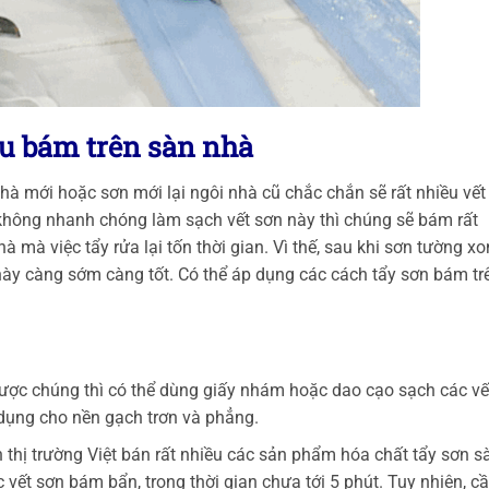
ầu bám trên sàn nhà
nhà mới hoặc sơn mới lại ngôi nhà cũ chắc chắn sẽ rất nhiều vết
 không nhanh chóng làm sạch vết sơn này thì chúng sẽ bám rất
 mà việc tẩy rửa lại tốn thời gian. Vì thế, sau khi sơn tường xo
 này càng sớm càng tốt. Có thể áp dụng các cách tẩy sơn bám tr
ược chúng thì có thể dùng giấy nhám hoặc dao cạo sạch các vế
 dụng cho nền gạch trơn và phẳng.
ên thị trường Việt bán rất nhiều các sản phẩm hóa chất tẩy sơn s
 vết sơn bám bẩn, trong thời gian chưa tới 5 phút. Tuy nhiên, c