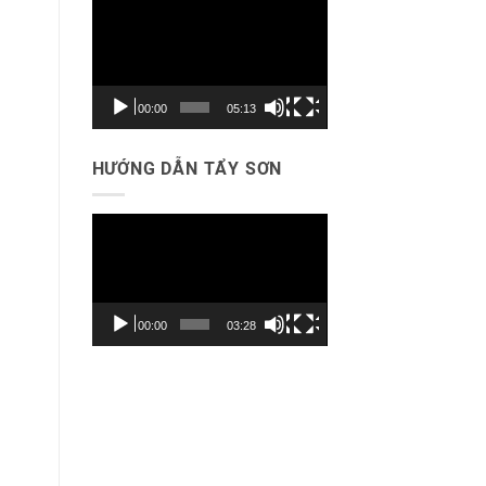
Trình
chơi
Video
00:00
05:13
HƯỚNG DẪN TẨY SƠN
Trình
chơi
Video
00:00
03:28