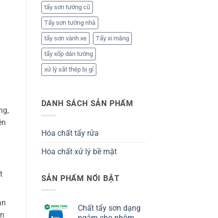
tẩy sơn tường cũ
Tẩy sơn tường nhà
tẩy sơn vành xe
Tẩy xi măng
tẩy xốp dán tường
xử lý sắt thép bị gỉ
DANH SÁCH SẢN PHẨM
ng,
ên
Hóa chất tẩy rửa
Hóa chất xử lý bề mặt
t
SẢN PHẨM NỔI BẬT
àn
Chất tẩy sơn dạng
ần
ngâm cho nhôm