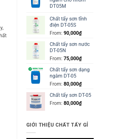
DT05M
Chất tẩy sơn tĩnh
điện DT-05S
y,
From:
90,000
₫
hất
Chất tẩy sơn nước
DT-05N
From:
75,000
₫
Chất tẩy sơn dạng
ngâm DT-05
From:
80,000
₫
Chất tẩy sơn DT-05
From:
80,000
₫
GIỚI THIỆU CHẤT TẨY GỈ