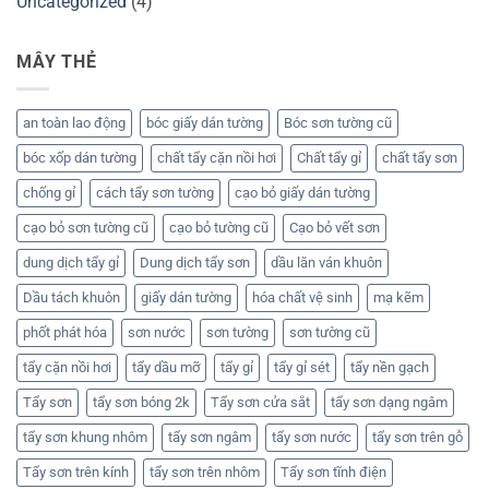
Uncategorized
(4)
MÂY THẺ
an toàn lao động
bóc giấy dán tường
Bóc sơn tường cũ
bóc xốp dán tường
chất tẩy cặn nồi hơi
Chất tẩy gỉ
chất tẩy sơn
chống gỉ
cách tẩy sơn tường
cạo bỏ giấy dán tường
cạo bỏ sơn tường cũ
cạo bỏ tường cũ
Cạo bỏ vết sơn
dung dịch tẩy gỉ
Dung dịch tẩy sơn
dầu lăn ván khuôn
Dầu tách khuôn
giấy dán tường
hóa chất vệ sinh
mạ kẽm
phốt phát hóa
sơn nước
sơn tường
sơn tường cũ
tẩy cặn nồi hơi
tẩy dầu mỡ
tẩy gỉ
tẩy gỉ sét
tẩy nền gạch
Tẩy sơn
tẩy sơn bóng 2k
Tẩy sơn cửa sắt
tẩy sơn dạng ngâm
tẩy sơn khung nhôm
tẩy sơn ngâm
tẩy sơn nước
tẩy sơn trên gỗ
Tẩy sơn trên kính
tẩy sơn trên nhôm
Tẩy sơn tĩnh điện