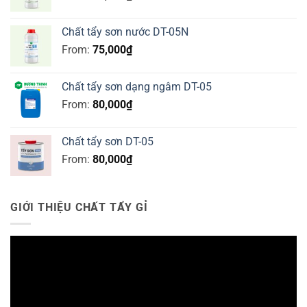
Chất tẩy sơn nước DT-05N
From:
75,000
₫
Chất tẩy sơn dạng ngâm DT-05
From:
80,000
₫
Chất tẩy sơn DT-05
From:
80,000
₫
GIỚI THIỆU CHẤT TẨY GỈ
Trình
chơi
Video