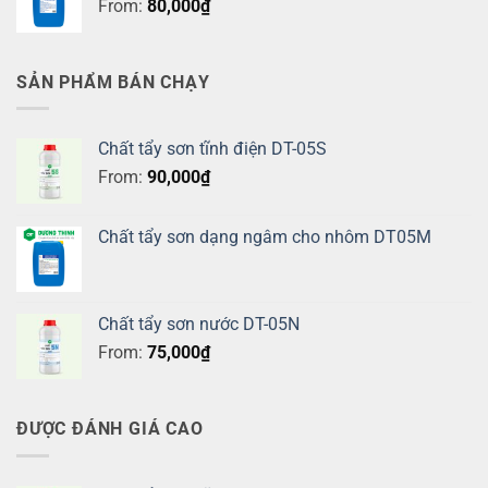
From:
80,000
₫
SẢN PHẨM BÁN CHẠY
Chất tẩy sơn tĩnh điện DT-05S
From:
90,000
₫
Chất tẩy sơn dạng ngâm cho nhôm DT05M
Chất tẩy sơn nước DT-05N
From:
75,000
₫
ĐƯỢC ĐÁNH GIÁ CAO