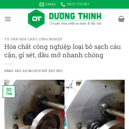
Bỏ
EMAIL
0972 170 931
qua
nội
dung
TƯ VẤN HÓA CHẤT CÔNG NGHIỆP
Hóa chất công nghiệp loại bỏ sạch cáu
cặn, gỉ sét, dầu mỡ nhanh chóng
ĐĂNG VÀO
02/08/2019
BỞI
SEO SEO
02
Th8