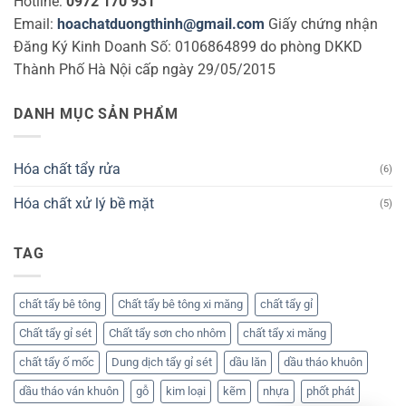
Hotline:
0972 170 931
Email:
hoachatduongthinh@gmail.com
Giấy chứng nhận
Đăng Ký Kinh Doanh Số: 0106864899 do phòng DKKD
Thành Phố Hà Nội cấp ngày 29/05/2015
DANH MỤC SẢN PHẨM
Hóa chất tẩy rửa
(6)
Hóa chất xử lý bề mặt
(5)
TAG
chất tẩy bê tông
Chất tẩy bê tông xi măng
chất tẩy gỉ
Chất tẩy gỉ sét
Chất tẩy sơn cho nhôm
chất tẩy xi măng
chất tẩy ố mốc
Dung dịch tẩy gỉ sét
dầu lăn
dầu tháo khuôn
dầu tháo ván khuôn
gỗ
kim loại
kẽm
nhựa
phốt phát