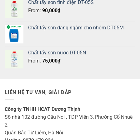
Chất tẩy sơn tĩnh điện DT-05S
From:
90,000
₫
Chất tẩy sơn dạng ngâm cho nhôm DT05M
Chất tẩy sơn nước DT-05N
From:
75,000
₫
LIÊN HỆ TƯ VẤN, GIẢI ĐÁP
Công ty TNHH HCAT Dương Thịnh
Số nhà 102 đường Cầu Noi , TDP Viên 3, Phường Cổ Nhuế
2
Quận Bắc Từ Liêm, Hà Nội