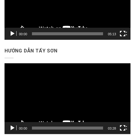
00:00
05:13
HƯỚNG DẪN TẨY SƠN
Trình
chơi
Video
00:00
03:28