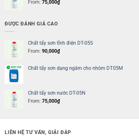
From:
75,000
₫
ĐƯỢC ĐÁNH GIÁ CAO
Chất tẩy sơn tĩnh điện DT-05S
From:
90,000
₫
Chất tẩy sơn dạng ngâm cho nhôm DT05M
Chất tẩy sơn nước DT-05N
From:
75,000
₫
LIÊN HỆ TƯ VẤN, GIẢI ĐÁP