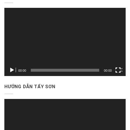
Trình
chơi
Video
00:00
00:00
HƯỚNG DẪN TẨY SƠN
Trình
chơi
Video