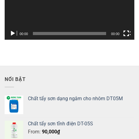
00:00
00:00
NỔI BẬT
Chất tẩy sơn dạng ngâm cho nhôm DT05M
Chất tẩy sơn tĩnh điện DT-05S
From:
90,000
₫