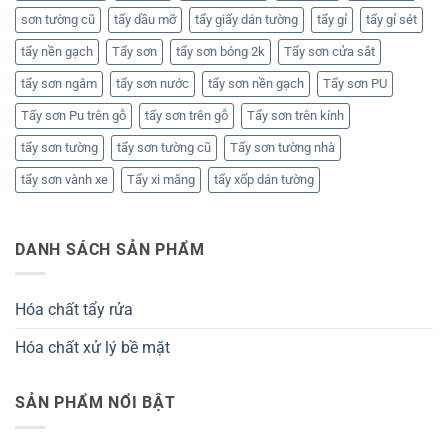
sơn tường cũ
tẩy dầu mỡ
tẩy giấy dán tường
tẩy gỉ
tẩy gỉ sét
tẩy nền gạch
Tẩy sơn
tẩy sơn bóng 2k
Tẩy sơn cửa sắt
tẩy sơn ngâm
tẩy sơn nước
tẩy sơn nền gạch
Tẩy sơn PU
Tẩy sơn Pu trên gỗ
tẩy sơn trên gỗ
Tẩy sơn trên kính
tẩy sơn tường
tẩy sơn tường cũ
Tẩy sơn tường nhà
tẩy sơn vành xe
Tẩy xi măng
tẩy xốp dán tường
DANH SÁCH SẢN PHẨM
Hóa chất tẩy rửa
Hóa chất xử lý bề mặt
SẢN PHẨM NỔI BẬT