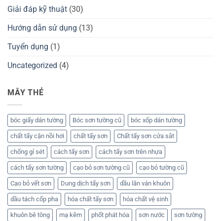
Giải đáp kỹ thuật
(30)
Hướng dẫn sử dụng
(13)
Tuyển dụng
(1)
Uncategorized
(4)
MÂY THẺ
bóc giấy dán tường
Bóc sơn tường cũ
bóc xốp dán tường
chất tẩy cặn nồi hơi
chất tẩy sơn
Chất tẩy sơn cửa sắt
chống gỉ sét
cách tẩy sơn
cách tẩy sơn trên nhựa
cách tẩy sơn tường
cạo bỏ sơn tường cũ
cạo bỏ tường cũ
Cạo bỏ vết sơn
Dung dịch tẩy sơn
dầu lăn ván khuôn
dầu tách cốp pha
hóa chất tẩy sơn
hóa chất vệ sinh
khuôn bê tông
mạ kẽm
phốt phát hóa
sơn nước
sơn tường