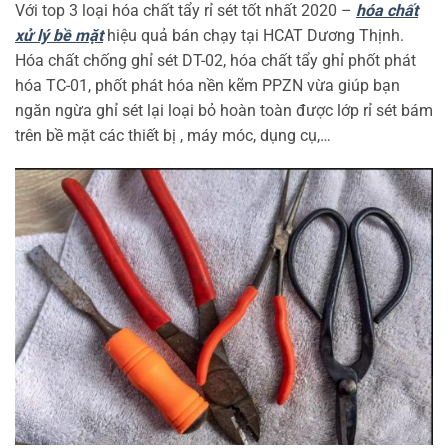
Với top 3 loại hóa chất tẩy rỉ sét tốt nhất 2020 –
hóa chất
xử lý bề mặt
hiệu quả bán chạy tại HCAT Dương Thịnh.
Hóa chất chống ghỉ sét DT-02, hóa chất tẩy ghỉ phốt phát
hóa TC-01, phốt phát hóa nền kẽm PPZN vừa giúp bạn
ngăn ngừa ghỉ sét lại loại bỏ hoàn toàn được lớp rỉ sét bám
trên bề mặt các thiết bị , máy móc, dụng cụ,…