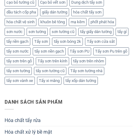
cạo bỏ tường cũ
Cạo bỏ vết sơn
Dung dịch tẩy sơn
dầu tách cốp pha
giấy dán tường
hóa chất tẩy sơn
hóa chất vệ sinh
khuôn bê tông
mạ kẽm
phốt phát hóa
sơn nước
sơn tường
sơn tường cũ
tẩy giấy dán tường
tẩy gỉ
tẩy nền gạch
Tẩy sơn
tẩy sơn bóng 2k
Tẩy sơn cửa sắt
tẩy sơn nước
tẩy sơn nền gạch
Tẩy sơn PU
Tẩy sơn Pu trên gỗ
tẩy sơn trên gỗ
Tẩy sơn trên kính
tẩy sơn trên nhôm
tẩy sơn tường
tẩy sơn tường cũ
Tẩy sơn tường nhà
tẩy sơn vành xe
Tẩy xi măng
tẩy xốp dán tường
DANH SÁCH SẢN PHẨM
Hóa chất tẩy rửa
Hóa chất xử lý bề mặt