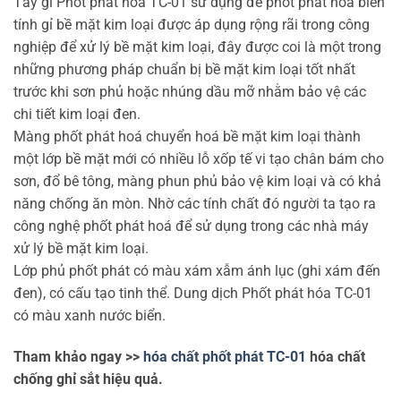
Tẩy gỉ Phốt phát hóa TC-01 sử dụng để phốt phát hóa biến
tính gỉ bề mặt kim loại được áp dụng rộng rãi trong công
nghiệp để xử lý bề mặt kim loại, đây được coi là một trong
những phương pháp chuẩn bị bề mặt kim loại tốt nhất
trước khi sơn phủ hoặc nhúng dầu mỡ nhằm bảo vệ các
chi tiết kim loại đen.
Màng phốt phát hoá chuyển hoá bề mặt kim loại thành
một lớp bề mặt mới có nhiều lỗ xốp tế vi tạo chân bám cho
sơn, đổ bê tông, màng phun phủ bảo vệ kim loại và có khả
năng chống ăn mòn. Nhờ các tính chất đó người ta tạo ra
công nghệ phốt phát hoá để sử dụng trong các nhà máy
xử lý bề mặt kim loại.
Lớp phủ phốt phát có màu xám xẫm ánh lục (ghi xám đến
đen), có cấu tạo tinh thể. Dung dịch Phốt phát hóa TC-01
có màu xanh nước biển.
Tham khảo ngay >>
hóa chất phốt phát TC-01
hóa chất
chống ghỉ sắt hiệu quả.