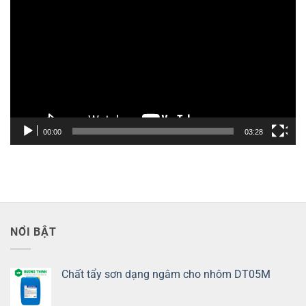
chơi
Video
00:00
03:28
NỔI BẬT
Chất tẩy sơn dạng ngâm cho nhôm DT05M