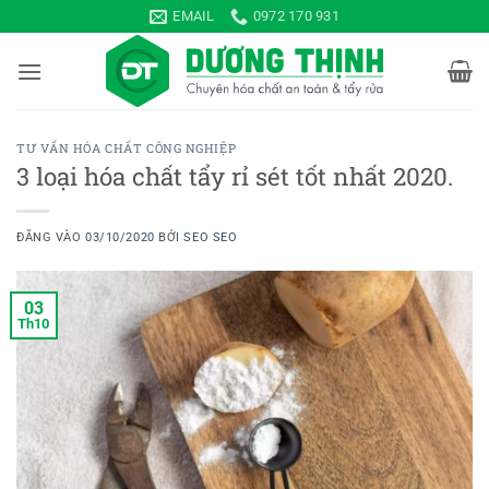
Bỏ
EMAIL
0972 170 931
qua
nội
dung
TƯ VẤN HÓA CHẤT CÔNG NGHIỆP
3 loại hóa chất tẩy rỉ sét tốt nhất 2020.
ĐĂNG VÀO
03/10/2020
BỞI
SEO SEO
03
Th10