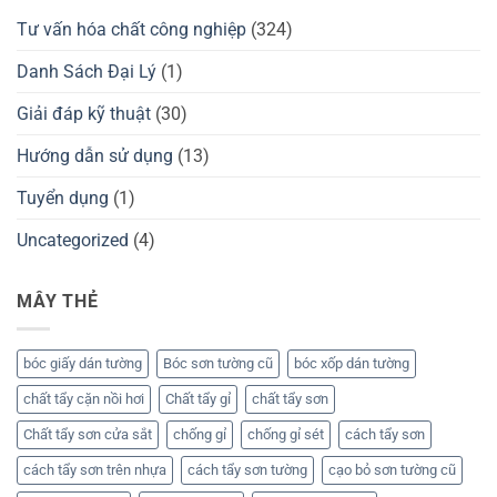
Tư vấn hóa chất công nghiệp
(324)
Danh Sách Đại Lý
(1)
Giải đáp kỹ thuật
(30)
Hướng dẫn sử dụng
(13)
Tuyển dụng
(1)
Uncategorized
(4)
MÂY THẺ
bóc giấy dán tường
Bóc sơn tường cũ
bóc xốp dán tường
chất tẩy cặn nồi hơi
Chất tẩy gỉ
chất tẩy sơn
Chất tẩy sơn cửa sắt
chống gỉ
chống gỉ sét
cách tẩy sơn
cách tẩy sơn trên nhựa
cách tẩy sơn tường
cạo bỏ sơn tường cũ