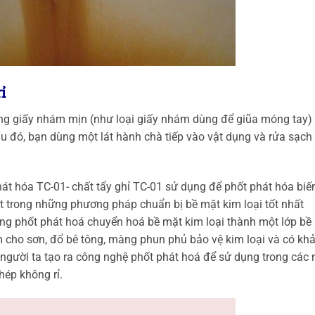
ỉ
dụng giấy nhám mịn (như loại giấy nhám dùng để giũa móng tay)
u đó, bạn dùng một lát hành chà tiếp vào vật dụng và rửa sạch 
át hóa TC-01- chất tẩy ghỉ TC-01 sử dụng để phốt phát hóa biế
một trong những phương pháp chuẩn bị bề mặt kim loại tốt nhất
g phốt phát hoá chuyển hoá bề mặt kim loại thành một lớp bề
m cho sơn, đổ bê tông, màng phun phủ bảo vệ kim loại và có kh
người ta tạo ra công nghệ phốt phát hoá để sử dụng trong các 
thép không rỉ.