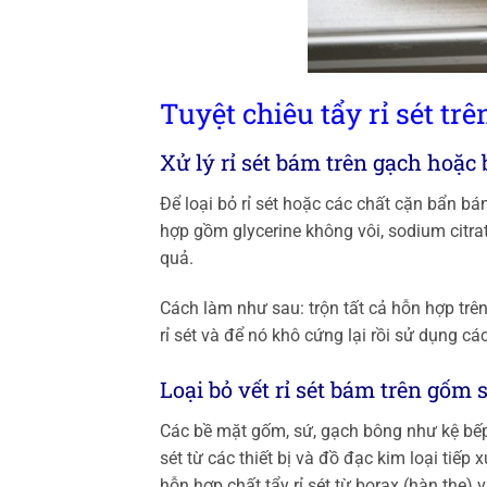
Tuyệt chiêu tẩy rỉ sét tr
Xử lý rỉ sét bám trên gạch hoặc 
Để loại bỏ rỉ sét hoặc các chất cặn bẩn b
hợp gồm glycerine không vôi, sodium citrat
quả.
Cách làm như sau: trộn tất cả hỗn hợp trê
rỉ sét và để nó khô cứng lại rồi sử dụng cá
Loại bỏ vết rỉ sét bám trên gốm 
Các bề mặt gốm, sứ, gạch bông như kệ bếp,
sét từ các thiết bị và đồ đạc kim loại tiếp
hỗn hợp chất tẩy rỉ sét từ borax (hàn the) 