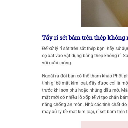
Tẩy rỉ sét bám trên thép không r
Để xử lý rỉ sắt trên sắt thép bạn hãy sử 
cọ xát vào vật dụng bằng thép không rỉ. Sa
với nước nóng.
Ngoài ra đối bạn có thể tham khảo Phốt ph
tính gỉ bề mặt kim loại, đây được coi là 
trước khi sơn phủ hoặc nhúng dầu mỡ. Màn
mặt mới có nhiều lỗ xốp tế vi tạo chân bá
năng chống ăn mòn. Nhờ các tính chất đó 
máy xử lý bề mặt kim loại, rỉ sét bám trên 