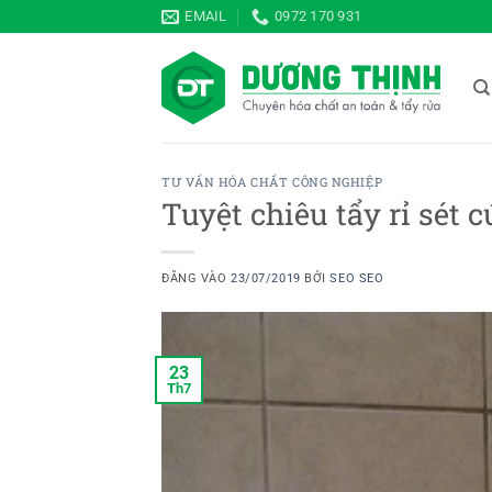
Bỏ
EMAIL
0972 170 931
qua
nội
dung
TƯ VẤN HÓA CHẤT CÔNG NGHIỆP
Tuyệt chiêu tẩy rỉ sét 
ĐĂNG VÀO
23/07/2019
BỞI
SEO SEO
23
Th7