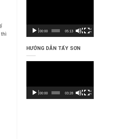
Trình
chơi
Video
ể
00:00
05:13
thì
HƯỚNG DẪN TẨY SƠN
Trình
chơi
Video
00:00
03:28