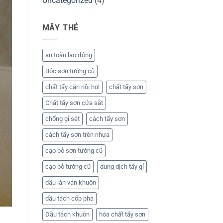
Uncategorized
(4)
MÂY THẺ
an toàn lao động
Bóc sơn tường cũ
chất tẩy cặn nồi hơi
chất tẩy sơn
Chất tẩy sơn cửa sắt
chống gỉ sét
cách tẩy sơn
cách tẩy sơn trên nhựa
cạo bỏ sơn tường cũ
cạo bỏ tường cũ
dung dịch tẩy gỉ
dầu lăn ván khuôn
dầu tách cốp pha
Dầu tách khuôn
hóa chất tẩy sơn