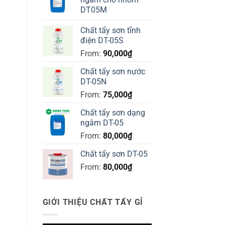
DT05M
Chất tẩy sơn tĩnh
điện DT-05S
From:
90,000
₫
Chất tẩy sơn nước
DT-05N
From:
75,000
₫
Chất tẩy sơn dạng
ngâm DT-05
From:
80,000
₫
Chất tẩy sơn DT-05
From:
80,000
₫
GIỚI THIỆU CHẤT TẨY GỈ