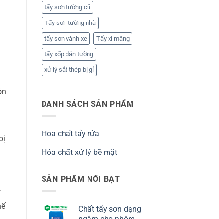
tẩy sơn tường cũ
Tẩy sơn tường nhà
tẩy sơn vành xe
Tẩy xi măng
tẩy xốp dán tường
xử lý sắt thép bị gỉ
ỗn
DANH SÁCH SẢN PHẨM
Hóa chất tẩy rửa
bị
Hóa chất xử lý bề mặt
SẢN PHẨM NỔI BẬT
ỉ
hế
Chất tẩy sơn dạng
ngâm cho nhôm