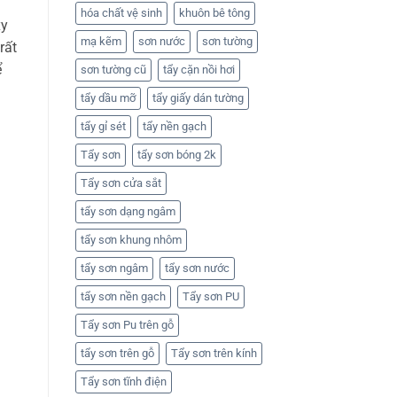
hóa chất vệ sinh
khuôn bê tông
xy
mạ kẽm
sơn nước
sơn tường
rất
ể
sơn tường cũ
tẩy cặn nồi hơi
tẩy dầu mỡ
tẩy giấy dán tường
tẩy gỉ sét
tẩy nền gạch
Tẩy sơn
tẩy sơn bóng 2k
Tẩy sơn cửa sắt
tẩy sơn dạng ngâm
tẩy sơn khung nhôm
tẩy sơn ngâm
tẩy sơn nước
tẩy sơn nền gạch
Tẩy sơn PU
Tẩy sơn Pu trên gỗ
tẩy sơn trên gỗ
Tẩy sơn trên kính
Tẩy sơn tĩnh điện