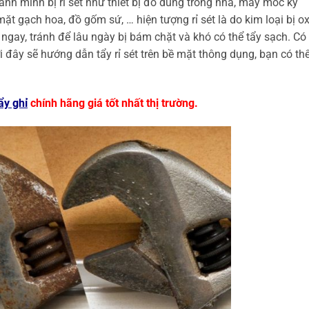
anh mình bị rỉ sét như thiết bị đồ dùng trong nhà, máy móc kỹ
 mặt gạch hoa, đồ gốm sứ, … hiện tượng rỉ sét là do kim loại bị o
 ngay, tránh để lâu ngày bị bám chặt và khó có thể tẩy sạch. Có 
ưới đây sẽ hướng dẫn tẩy rỉ sét trên bề mặt thông dụng, bạn có th
ẩy ghỉ
chính hãng giá tốt nhất thị trường.