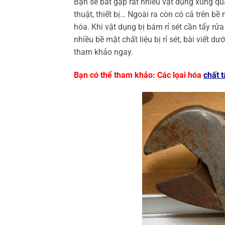
Bạn sẽ bắt gặp rất nhiều vật dụng xung qu
thuật, thiết bị… Ngoài ra còn có cả trên bề
hóa. Khi vật dụng bị bám rỉ sét cần tẩy rửa
nhiều bề mặt chất liệu bị rỉ sét, bài viết d
tham khảo ngay.
Bạn có thể tham khảo: Các lọai hóa
chất t