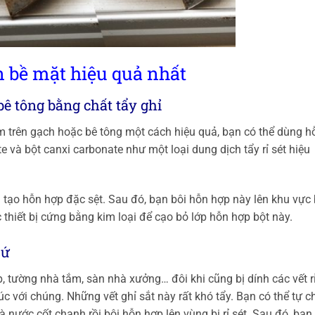
ên bề mặt hiệu quả nhất
bê tông bằng chất tẩy ghỉ
ám trên gạch hoặc bê tông một cách hiệu quả, bạn có thể dùng h
e và bột canxi carbonate như một loại dung dịch tẩy rỉ sét hiệu
n tạo hỗn hợp đặc sệt. Sau đó, bạn bôi hỗn hợp này lên khu vực 
c thiết bị cứng bằng kim loại để cạo bỏ lớp hỗn hợp bột này.
sứ
 tường nhà tắm, sàn nhà xưởng… đôi khi cũng bị dính các vết r
 xúc với chúng. Những vết ghỉ sắt này rất khó tẩy. Bạn có thể tự c
và nước cốt chanh rồi bôi hỗn hợp lên vùng bị rỉ sét. Sau đó, bạn