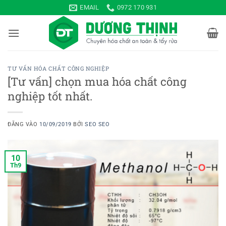
Bỏ
EMAIL
0972 170 931
qua
nội
dung
TƯ VẤN HÓA CHẤT CÔNG NGHIỆP
[Tư vấn] chọn mua hóa chất công
nghiệp tốt nhất.
ĐĂNG VÀO
10/09/2019
BỞI
SEO SEO
10
Th9