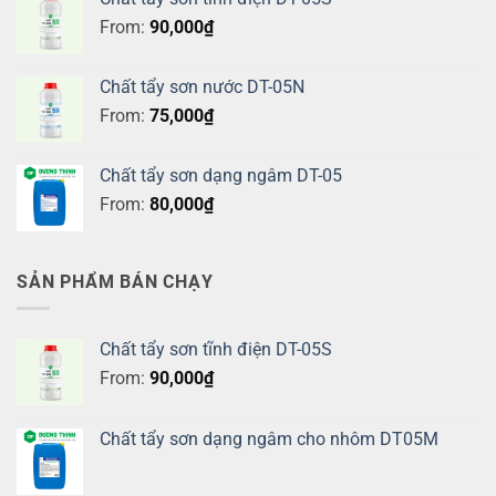
From:
90,000
₫
Chất tẩy sơn nước DT-05N
From:
75,000
₫
Chất tẩy sơn dạng ngâm DT-05
From:
80,000
₫
SẢN PHẨM BÁN CHẠY
Chất tẩy sơn tĩnh điện DT-05S
From:
90,000
₫
Chất tẩy sơn dạng ngâm cho nhôm DT05M