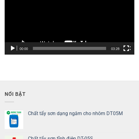
Video
00:00
03:28
NỔI BẬT
Chất tẩy sơn dạng ngâm cho nhôm DT05M
Chất tẩy sơn tĩnh điện DT-05S