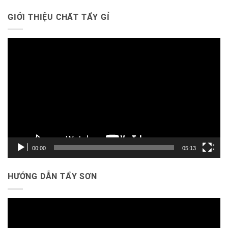
GIỚI THIỆU CHẤT TẨY GỈ
Trình
chơi
Video
00:00
05:13
HƯỚNG DẪN TẨY SƠN
Trình
chơi