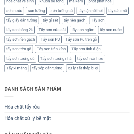
hóa chất vệ sinh
khuôn bê tông
mạ kẽm
phốt phát hóa
sơn nước
sơn tường
sơn tường cũ
tẩy cặn nồi hơi
tẩy dầu mỡ
tẩy giấy dán tường
tẩy gỉ sét
tẩy nền gạch
Tẩy sơn
tẩy sơn bóng 2k
Tẩy sơn cửa sắt
tẩy sơn ngâm
tẩy sơn nước
tẩy sơn nền gạch
Tẩy sơn PU
Tẩy sơn Pu trên gỗ
tẩy sơn trên gỗ
Tẩy sơn trên kính
Tẩy sơn tĩnh điện
tẩy sơn tường cũ
Tẩy sơn tường nhà
tẩy sơn vành xe
Tẩy xi măng
tẩy xốp dán tường
xử lý sắt thép bị gỉ
DANH SÁCH SẢN PHẨM
Hóa chất tẩy rửa
Hóa chất xử lý bề mặt