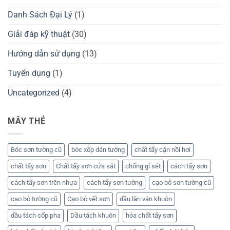
Danh Sách Đại Lý
(1)
Giải đáp kỹ thuật
(30)
Hướng dẫn sử dụng
(13)
Tuyển dụng
(1)
Uncategorized
(4)
MÂY THẺ
Bóc sơn tường cũ
bóc xốp dán tường
chất tẩy cặn nồi hơi
chất tẩy sơn
Chất tẩy sơn cửa sắt
chống gỉ sét
cách tẩy sơn
cách tẩy sơn trên nhựa
cách tẩy sơn tường
cạo bỏ sơn tường cũ
cạo bỏ tường cũ
Cạo bỏ vết sơn
dầu lăn ván khuôn
dầu tách cốp pha
Dầu tách khuôn
hóa chất tẩy sơn