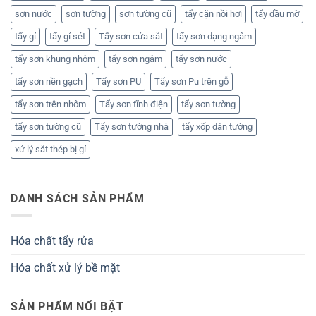
sơn nước
sơn tường
sơn tường cũ
tẩy cặn nồi hơi
tẩy dầu mỡ
tẩy gỉ
tẩy gỉ sét
Tẩy sơn cửa sắt
tẩy sơn dạng ngâm
tẩy sơn khung nhôm
tẩy sơn ngâm
tẩy sơn nước
tẩy sơn nền gạch
Tẩy sơn PU
Tẩy sơn Pu trên gỗ
tẩy sơn trên nhôm
Tẩy sơn tĩnh điện
tẩy sơn tường
tẩy sơn tường cũ
Tẩy sơn tường nhà
tẩy xốp dán tường
xử lý sắt thép bị gỉ
DANH SÁCH SẢN PHẨM
Hóa chất tẩy rửa
Hóa chất xử lý bề mặt
SẢN PHẨM NỔI BẬT