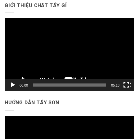
GIỚI THIỆU CHẤT TẨY GỈ
Trình
chơi
Video
00:00
05:13
HƯỚNG DẪN TẨY SƠN
Trình
chơi
Video