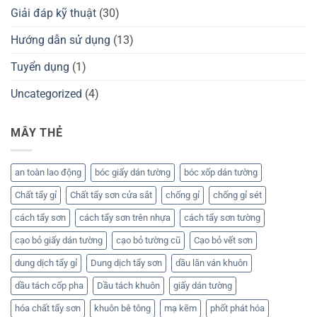
Giải đáp kỹ thuật
(30)
Hướng dẫn sử dụng
(13)
Tuyển dụng
(1)
Uncategorized
(4)
MÂY THẺ
an toàn lao động
bóc giấy dán tường
bóc xốp dán tường
Chất tẩy gỉ
Chất tẩy sơn cửa sắt
chống gỉ
chống gỉ sét
cách tẩy sơn
cách tẩy sơn trên nhựa
cách tẩy sơn tường
cạo bỏ giấy dán tường
cạo bỏ tường cũ
Cạo bỏ vết sơn
dung dịch tẩy gỉ
Dung dịch tẩy sơn
dầu lăn ván khuôn
dầu tách cốp pha
Dầu tách khuôn
giấy dán tường
hóa chất tẩy sơn
khuôn bê tông
mạ kẽm
phốt phát hóa