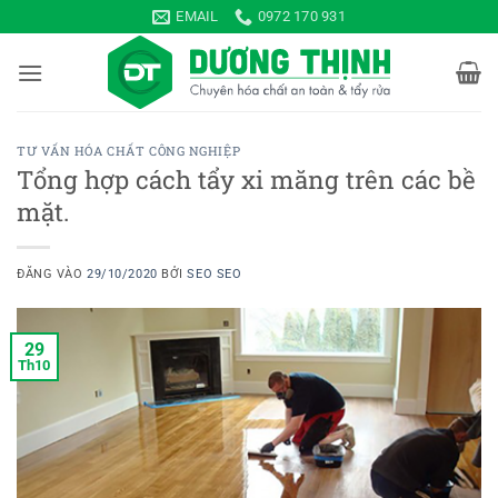
Bỏ
EMAIL
0972 170 931
qua
nội
dung
TƯ VẤN HÓA CHẤT CÔNG NGHIỆP
Tổng hợp cách tẩy xi măng trên các bề
mặt.
ĐĂNG VÀO
29/10/2020
BỞI
SEO SEO
29
Th10