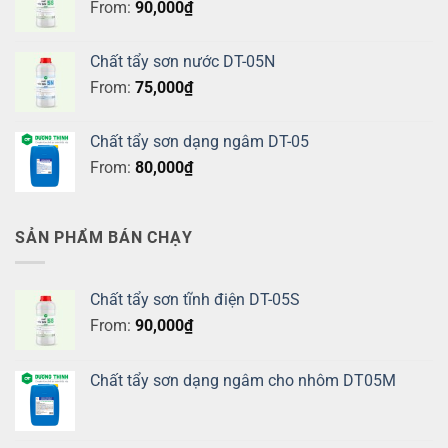
From:
90,000
₫
Chất tẩy sơn nước DT-05N
From:
75,000
₫
Chất tẩy sơn dạng ngâm DT-05
From:
80,000
₫
SẢN PHẨM BÁN CHẠY
Chất tẩy sơn tĩnh điện DT-05S
From:
90,000
₫
Chất tẩy sơn dạng ngâm cho nhôm DT05M