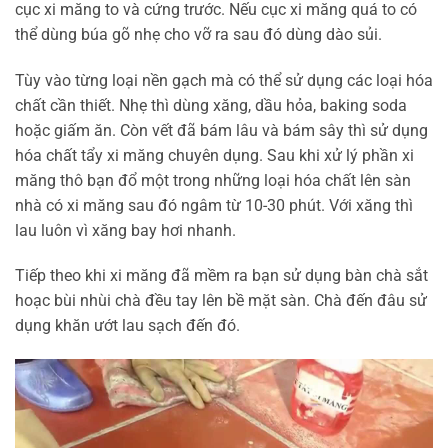
cục xi măng to và cứng trước. Nếu cục xi măng quá to có
thể dùng búa gõ nhẹ cho vỡ ra sau đó dùng dào sủi.
Tùy vào từng loại nền gạch mà có thể sử dụng các loại hóa
chất cần thiết. Nhẹ thì dùng xăng, dầu hỏa, baking soda
hoặc giấm ăn. Còn vết đã bám lâu và bám sây thì sử dụng
hóa chất tẩy xi măng chuyên dụng. Sau khi xử lý phần xi
măng thô bạn đổ một trong những loại hóa chất lên sàn
nhà có xi măng sau đó ngâm từ 10-30 phút. Với xăng thì
lau luôn vì xăng bay hơi nhanh.
Tiếp theo khi xi măng đã mềm ra bạn sử dụng bàn chà sắt
hoạc bùi nhùi chà đều tay lên bề mặt sàn. Chà đến đâu sử
dụng khăn ướt lau sạch đến đó.