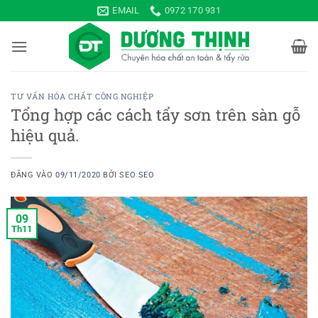
Bỏ
EMAIL
0972 170 931
qua
nội
dung
TƯ VẤN HÓA CHẤT CÔNG NGHIỆP
Tổng hợp các cách tẩy sơn trên sàn gỗ
hiệu quả.
ĐĂNG VÀO
09/11/2020
BỞI
SEO SEO
09
Th11