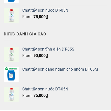
Chất tẩy sơn nước DT-05N
From:
75,000
₫
ĐƯỢC ĐÁNH GIÁ CAO
Chất tẩy sơn tĩnh điện DT-05S
From:
90,000
₫
Chất tẩy sơn dạng ngâm cho nhôm DT05M
Chất tẩy sơn nước DT-05N
From:
75,000
₫