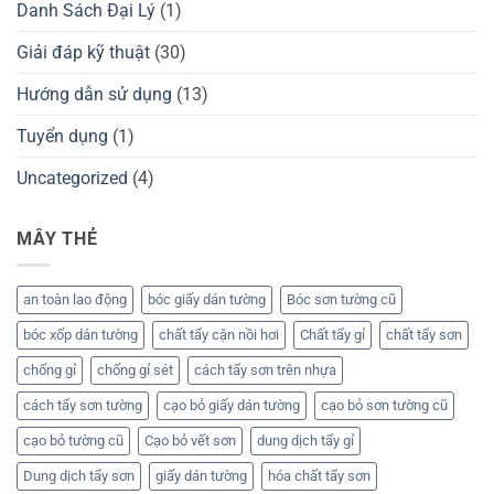
Danh Sách Đại Lý
(1)
Giải đáp kỹ thuật
(30)
Hướng dẫn sử dụng
(13)
Tuyển dụng
(1)
Uncategorized
(4)
MÂY THẺ
an toàn lao động
bóc giấy dán tường
Bóc sơn tường cũ
bóc xốp dán tường
chất tẩy cặn nồi hơi
Chất tẩy gỉ
chất tẩy sơn
chống gỉ
chống gỉ sét
cách tẩy sơn trên nhựa
cách tẩy sơn tường
cạo bỏ giấy dán tường
cạo bỏ sơn tường cũ
cạo bỏ tường cũ
Cạo bỏ vết sơn
dung dịch tẩy gỉ
Dung dịch tẩy sơn
giấy dán tường
hóa chất tẩy sơn