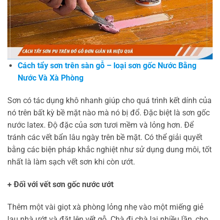
Cách tẩy sơn trên sàn gỗ – loại sơn gốc Nước Bằng
Nước Và Xà Phòng
Sơn có tác dụng khô nhanh giúp cho quá trình kết dính của
nó trên bất kỳ bề mặt nào mà nó bị đổ. Đặc biệt là sơn gốc
nước latex. Độ đặc của sơn tươi mềm và lỏng hơn. Để
tránh các vết bẩn lâu ngày trên bề mặt. Có thể giải quyết
bằng các biện pháp khắc nghiệt như sử dụng dung môi, tốt
nhất là làm sạch vết sơn khi còn ướt.
+ Đối với vết sơn gốc nước ướt
Thêm một vài giọt xà phòng lỏng nhẹ vào một miếng giẻ
lau nhà ướt và đặt lên vết gỗ. Chà đi chà lại nhiều lần, cho