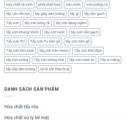
hóa chất vệ sinh
phốt phát hóa
sơn nước
sơn tường cũ
tẩy cặn nồi hơi
tẩy giấy dán tường
tẩy gỉ
tẩy nền gạch
Tẩy sơn
tẩy sơn bóng 2k
tẩy sơn dạng ngâm
tẩy sơn khung nhôm
tẩy sơn nước
tẩy sơn nền gạch
Tẩy sơn PU
Tẩy sơn Pu trên gỗ
tẩy sơn trên gỗ
Tẩy sơn trên kính
tẩy sơn trên nhôm
Tẩy sơn tĩnh điện
tẩy sơn tường
Tẩy sơn tường nhà
tẩy sơn vành xe
Tẩy xi măng
tẩy xốp dán tường
xử lý sắt thép bị gỉ
DANH SÁCH SẢN PHẨM
Hóa chất tẩy rửa
Hóa chất xử lý bề mặt