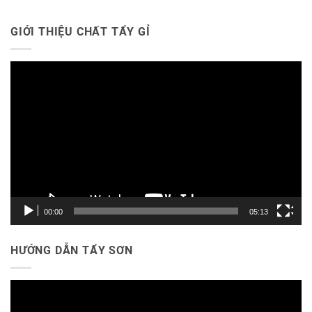
GIỚI THIỆU CHẤT TẨY GỈ
Trình
chơi
Video
00:00
05:13
HƯỚNG DẪN TẨY SƠN
Trình
chơi