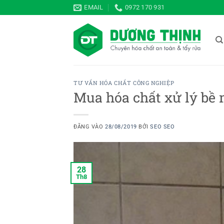
Bỏ
EMAIL
0972 170 931
qua
nội
dung
TƯ VẤN HÓA CHẤT CÔNG NGHIỆP
Mua hóa chất xử lý bề 
ĐĂNG VÀO
28/08/2019
BỞI
SEO SEO
28
Th8