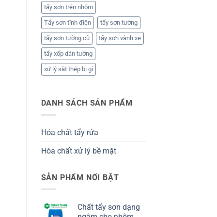
tẩy sơn trên nhôm
Tẩy sơn tĩnh điện
tẩy sơn tường
tẩy sơn tường cũ
tẩy sơn vành xe
tẩy xốp dán tường
xử lý sắt thép bị gỉ
DANH SÁCH SẢN PHẨM
Hóa chất tẩy rửa
Hóa chất xử lý bề mặt
SẢN PHẨM NỔI BẬT
Chất tẩy sơn dạng
ngâm cho nhôm