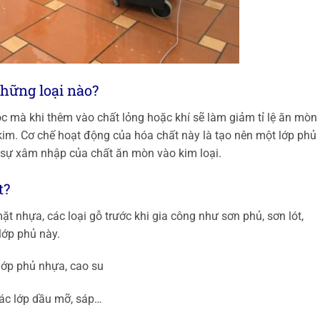
những loại nào?
c mà khi thêm vào chất lỏng hoặc khí sẽ làm giảm tỉ lệ ăn mòn
p kim. Cơ chế hoạt động của hóa chất này là tạo nên một lớp phủ
n sự xâm nhập của chất ăn mòn vào kim loại.
t?
ặt nhựa, các loại gỗ trước khi gia công như sơn phủ, sơn lót,
lớp phủ này.
lớp phủ nhựa, cao su
ác lớp dầu mỡ, sáp…