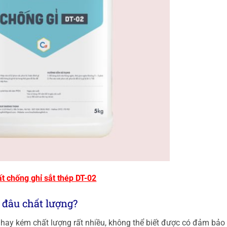
t chống ghỉ sắt thép DT-02
ở đâu chất lượng?
ả hay kém chất lượng rất nhiều, không thể biết được có đảm bảo