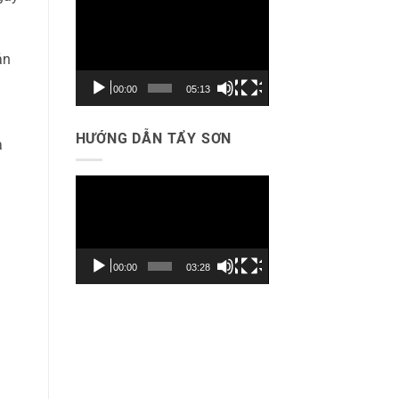
Trình
chơi
Video
ản
00:00
05:13
HƯỚNG DẪN TẨY SƠN
à
Trình
chơi
Video
00:00
03:28