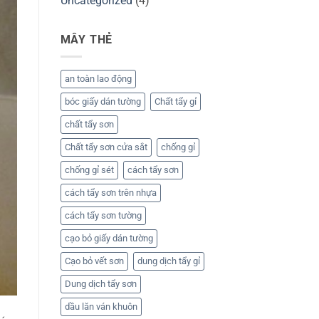
Uncategorized
(4)
MÂY THẺ
an toàn lao động
bóc giấy dán tường
Chất tẩy gỉ
chất tẩy sơn
Chất tẩy sơn cửa sắt
chống gỉ
chống gỉ sét
cách tẩy sơn
cách tẩy sơn trên nhựa
cách tẩy sơn tường
cạo bỏ giấy dán tường
Cạo bỏ vết sơn
dung dịch tẩy gỉ
Dung dịch tẩy sơn
dầu lăn ván khuôn