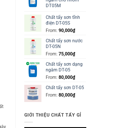
DT05M
Chất tẩy sơn tĩnh
điện DT-05S
From:
90,000
₫
Chất tẩy sơn nước
DT-05N
From:
75,000
₫
Chất tẩy sơn dạng
ngâm DT-05
From:
80,000
₫
Chất tẩy sơn DT-05
From:
80,000
₫
ất
GIỚI THIỆU CHẤT TẨY GỈ
 gây