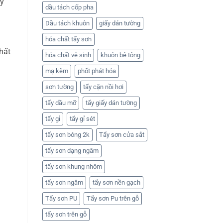
lý
dầu tách cốp pha
Dầu tách khuôn
giấy dán tường
hóa chất tẩy sơn
hất
hóa chất vệ sinh
khuôn bê tông
mạ kẽm
phốt phát hóa
sơn tường
tẩy cặn nồi hơi
tẩy dầu mỡ
tẩy giấy dán tường
tẩy gỉ
tẩy gỉ sét
tẩy sơn bóng 2k
Tẩy sơn cửa sắt
tẩy sơn dạng ngâm
tẩy sơn khung nhôm
tẩy sơn ngâm
tẩy sơn nền gạch
Tẩy sơn PU
Tẩy sơn Pu trên gỗ
tẩy sơn trên gỗ