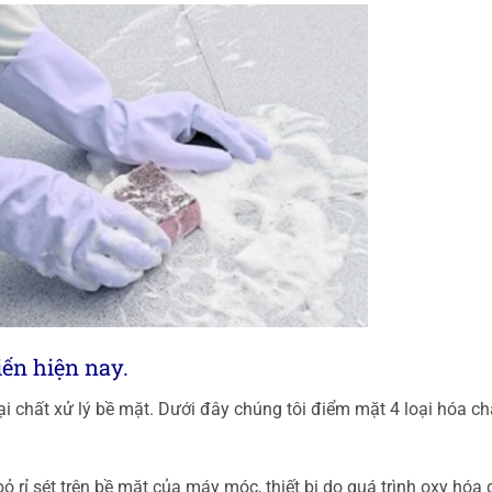
iến hiện nay.
oại chất xử lý bề mặt. Dưới đây chúng tôi điểm mặt 4 loại hóa ch
bỏ rỉ sét trên bề mặt của máy móc, thiết bị do quá trình oxy hóa