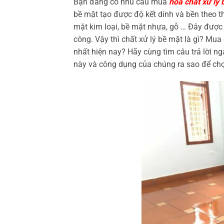
Bạn đang có nhu cầu mua
hóa chất xử lý 
bề mặt tạo được độ kết dính và bền theo th
mặt kim loại, bề mặt nhựa, gỗ … Đây được c
công. Vậy thì chất xử lý bề mặt là gì? Mua
nhất hiện nay? Hãy cùng tìm câu trả lời ng
này và công dụng của chúng ra sao để ch