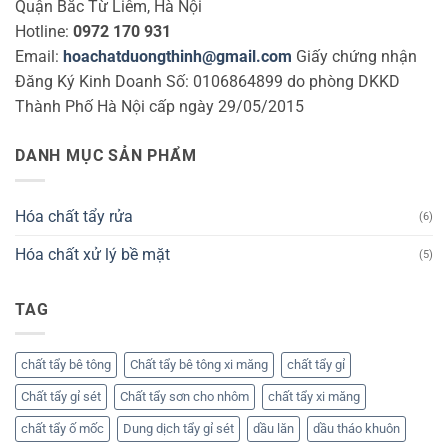
Quận Bắc Từ Liêm, Hà Nội
Hotline:
0972 170 931
Email:
hoachatduongthinh@gmail.com
Giấy chứng nhận
Đăng Ký Kinh Doanh Số: 0106864899 do phòng DKKD
Thành Phố Hà Nội cấp ngày 29/05/2015
DANH MỤC SẢN PHẨM
Hóa chất tẩy rửa
(6)
Hóa chất xử lý bề mặt
(5)
TAG
chất tẩy bê tông
Chất tẩy bê tông xi măng
chất tẩy gỉ
Chất tẩy gỉ sét
Chất tẩy sơn cho nhôm
chất tẩy xi măng
chất tẩy ố mốc
Dung dịch tẩy gỉ sét
dầu lăn
dầu tháo khuôn