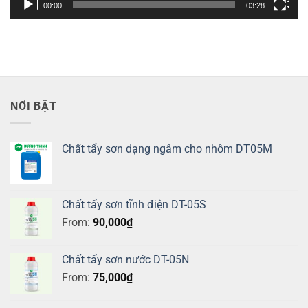
00:00
03:28
NỔI BẬT
Chất tẩy sơn dạng ngâm cho nhôm DT05M
Chất tẩy sơn tĩnh điện DT-05S
From:
90,000
₫
Chất tẩy sơn nước DT-05N
From:
75,000
₫