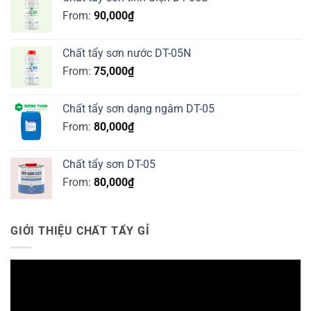
From:
90,000
₫
Chất tẩy sơn nước DT-05N
From:
75,000
₫
Chất tẩy sơn dạng ngâm DT-05
From:
80,000
₫
Chất tẩy sơn DT-05
From:
80,000
₫
GIỚI THIỆU CHẤT TẨY GỈ
Trình
chơi
Video