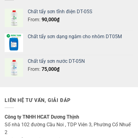
Chất tẩy sơn tĩnh điện DT-05S
From:
90,000
₫
Chất tẩy sơn dạng ngâm cho nhôm DT05M
Chất tẩy sơn nước DT-05N
From:
75,000
₫
LIÊN HỆ TƯ VẤN, GIẢI ĐÁP
Công ty TNHH HCAT Dương Thịnh
Số nhà 102 đường Cầu Noi , TDP Viên 3, Phường Cổ Nhuế
2