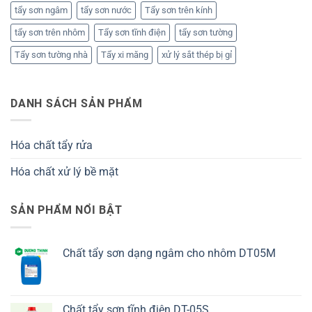
tẩy sơn ngâm
tẩy sơn nước
Tẩy sơn trên kính
tẩy sơn trên nhôm
Tẩy sơn tĩnh điện
tẩy sơn tường
Tẩy sơn tường nhà
Tẩy xi măng
xử lý sắt thép bị gỉ
DANH SÁCH SẢN PHẨM
Hóa chất tẩy rửa
Hóa chất xử lý bề mặt
SẢN PHẨM NỔI BẬT
Chất tẩy sơn dạng ngâm cho nhôm DT05M
Chất tẩy sơn tĩnh điện DT-05S