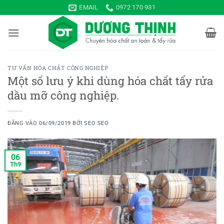
Bỏ
EMAIL
0972 170 931
qua
nội
dung
TƯ VẤN HÓA CHẤT CÔNG NGHIỆP
Một số lưu ý khi dùng hóa chất tẩy rửa
dầu mỡ công nghiệp.
ĐĂNG VÀO
06/09/2019
BỞI
SEO SEO
06
Th9