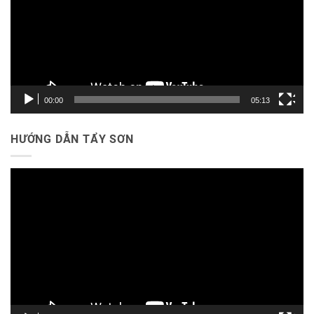
00:00
05:13
HƯỚNG DẪN TẨY SƠN
Trình
chơi
Video