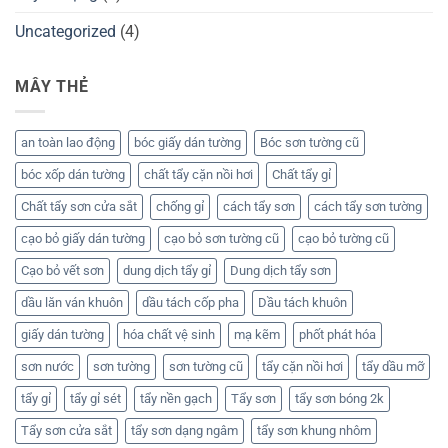
Uncategorized
(4)
MÂY THẺ
an toàn lao động
bóc giấy dán tường
Bóc sơn tường cũ
bóc xốp dán tường
chất tẩy cặn nồi hơi
Chất tẩy gỉ
Chất tẩy sơn cửa sắt
chống gỉ
cách tẩy sơn
cách tẩy sơn tường
cạo bỏ giấy dán tường
cạo bỏ sơn tường cũ
cạo bỏ tường cũ
Cạo bỏ vết sơn
dung dịch tẩy gỉ
Dung dịch tẩy sơn
dầu lăn ván khuôn
dầu tách cốp pha
Dầu tách khuôn
giấy dán tường
hóa chất vệ sinh
mạ kẽm
phốt phát hóa
sơn nước
sơn tường
sơn tường cũ
tẩy cặn nồi hơi
tẩy dầu mỡ
tẩy gỉ
tẩy gỉ sét
tẩy nền gạch
Tẩy sơn
tẩy sơn bóng 2k
Tẩy sơn cửa sắt
tẩy sơn dạng ngâm
tẩy sơn khung nhôm