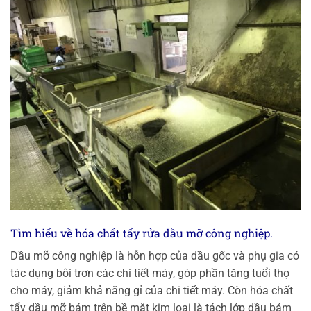
Tìm hiểu về hóa chất tẩy rửa dầu mỡ công nghiệp.
Dầu mỡ công nghiệp là hỗn hợp của dầu gốc và phụ gia có
tác dụng bôi trơn các chi tiết máy, góp phần tăng tuổi thọ
cho máy, giảm khả năng gỉ của chi tiết máy. Còn hóa chất
tẩy dầu mỡ bám trên bề mặt kim loại là tách lớp dầu bám