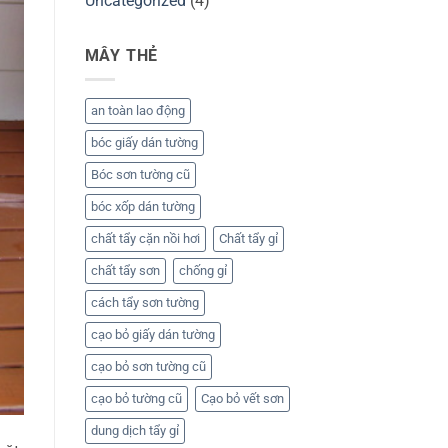
Uncategorized
(4)
MÂY THẺ
an toàn lao động
bóc giấy dán tường
Bóc sơn tường cũ
bóc xốp dán tường
chất tẩy cặn nồi hơi
Chất tẩy gỉ
chất tẩy sơn
chống gỉ
cách tẩy sơn tường
cạo bỏ giấy dán tường
cạo bỏ sơn tường cũ
cạo bỏ tường cũ
Cạo bỏ vết sơn
dung dịch tẩy gỉ