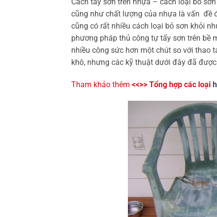
Cách tẩy sơn trên nhựa – cách loại bỏ s
cũng như chất lượng của nhựa là vấn đề đư
cũng có rất nhiều cách loại bỏ sơn khỏi 
phương pháp thủ công tự tẩy sơn trên bề m
nhiều công sức hơn một chút so với thao tá
khô, nhưng các kỹ thuật dưới đây đã được 
Tham khảo thêm
<<>> Tổng hợp các loại
h