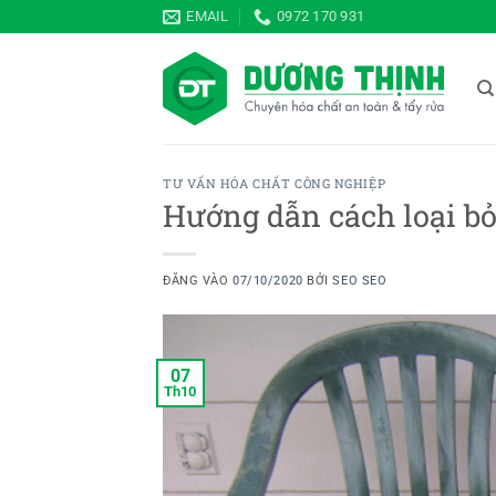
Bỏ
EMAIL
0972 170 931
qua
nội
dung
TƯ VẤN HÓA CHẤT CÔNG NGHIỆP
Hướng dẫn cách loại bỏ
ĐĂNG VÀO
07/10/2020
BỞI
SEO SEO
07
Th10