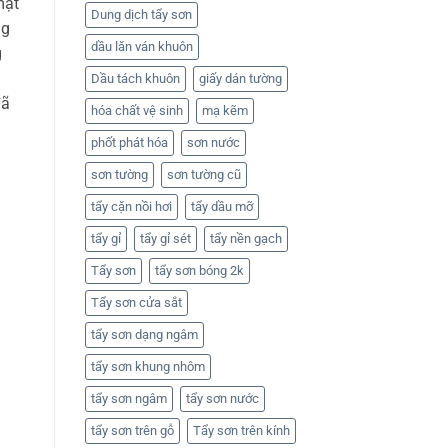
mặt
Dung dịch tẩy sơn
ng
dầu lăn ván khuôn
g
Dầu tách khuôn
giấy dán tường
đã
hóa chất vệ sinh
mạ kẽm
phốt phát hóa
sơn nước
sơn tường
sơn tường cũ
tẩy cặn nồi hơi
tẩy dầu mỡ
tẩy gỉ
tẩy gỉ sét
tẩy nền gạch
Tẩy sơn
tẩy sơn bóng 2k
Tẩy sơn cửa sắt
tẩy sơn dạng ngâm
tẩy sơn khung nhôm
tẩy sơn ngâm
tẩy sơn nước
tẩy sơn trên gỗ
Tẩy sơn trên kính