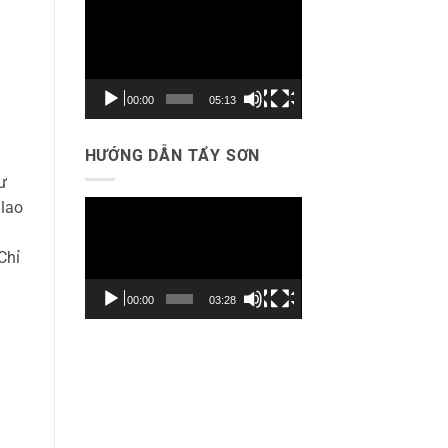
Trình
chơi
Video
00:00
05:13
HƯỚNG DẪN TẨY SƠN
ư
 lao
Trình
chơi
Chỉ
Video
00:00
03:28