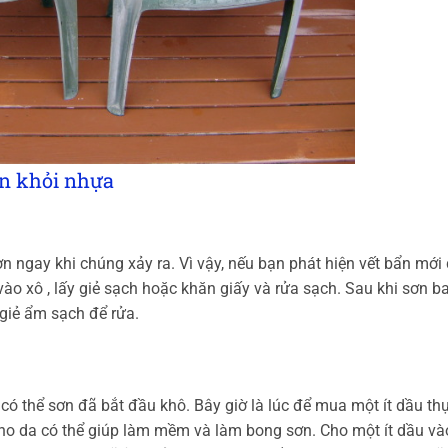
sơn khỏi nhựa
ơn ngay khi chúng xảy ra. Vì vậy, nếu bạn phát hiện vết bẩn mới 
o xô , lấy giẻ sạch hoặc khăn giấy và rửa sạch. Sau khi sơn b
giẻ ẩm sạch để rửa.
có thể sơn đã bắt đầu khô. Bây giờ là lúc để mua một ít dầu th
cho da có thể giúp làm mềm và làm bong sơn. Cho một ít dầu và