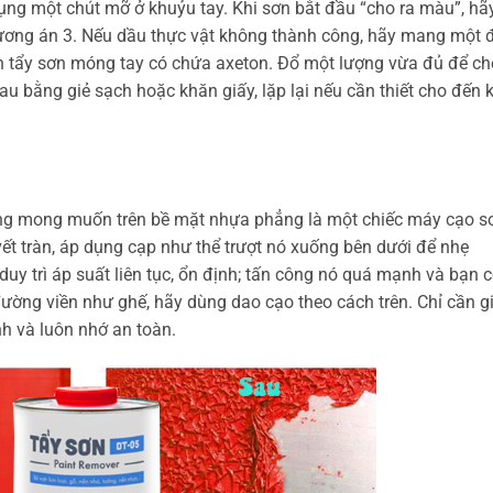
ụng một chút mỡ ở khuỷu tay. Khi sơn bắt đầu “cho ra màu”, hã
ơng án 3. Nếu dầu thực vật không thành công, hãy mang một 
h tẩy sơn móng tay có chứa axeton. Đổ một lượng vừa đủ để ch
u bằng giẻ sạch hoặc khăn giấy, lặp lại nếu cần thiết cho đến k
g mong muốn trên bề mặt nhựa phẳng là một chiếc máy cạo sơ
ết tràn, áp dụng cạp như thể trượt nó xuống bên dưới để nhẹ
uy trì áp suất liên tục, ổn định; tấn công nó quá mạnh và bạn 
ường viền như ghế, hãy dùng dao cạo theo cách trên. Chỉ cần g
h và luôn nhớ an toàn.