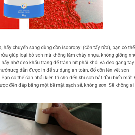
a, hãy chuyển sang dùng cồn isopropyl (cồn tẩy rửa), bạn có thể
 rửa giúp loại bỏ sơn mà không làm chảy nhựa, không giống nh
 hãy nhớ đeo khẩu trang để tránh hít phải khói và đeo găng tay
hướnưcg dẫn được in để sử dụng an toàn, đổ cồn lên vết sơn
Bạn có thể cần phải kiên trì cho đến khi sơn bắt đầu biến mất. 
được đền đáp bằng một bề mặt sạch sẽ, không sơn. Sẽ không ai