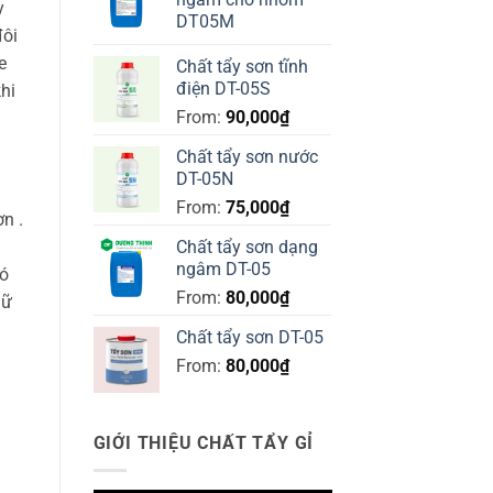
y
DT05M
đôi
e
Chất tẩy sơn tĩnh
điện DT-05S
hi
From:
90,000
₫
Chất tẩy sơn nước
DT-05N
From:
75,000
₫
n .
Chất tẩy sơn dạng
ngâm DT-05
có
From:
80,000
₫
iữ
Chất tẩy sơn DT-05
From:
80,000
₫
GIỚI THIỆU CHẤT TẨY GỈ