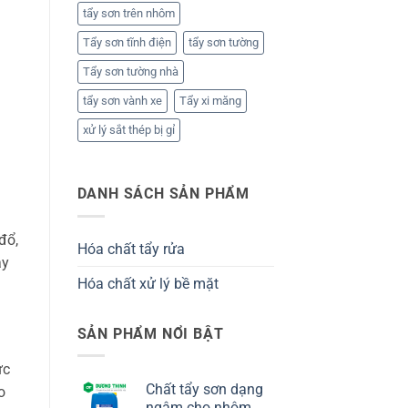
tẩy sơn trên nhôm
Tẩy sơn tĩnh điện
tẩy sơn tường
Tẩy sơn tường nhà
tẩy sơn vành xe
Tẩy xi măng
xử lý sắt thép bị gỉ
DANH SÁCH SẢN PHẨM
đổ,
Hóa chất tẩy rửa
ay
Hóa chất xử lý bề mặt
SẢN PHẨM NỔI BẬT
ực
Chất tẩy sơn dạng
o
ngâm cho nhôm