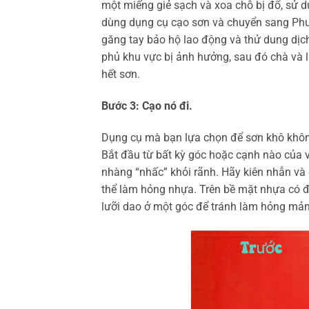
một miếng giẻ sạch và xoa chỗ bị đổ, sử d
dùng dụng cụ cạo sơn và chuyển sang Phư
găng tay bảo hộ lao động và thử dung dịc
phủ khu vực bị ảnh hưởng, sau đó chà và la
hết sơn.
Bước 3: Cạo nó đi.
Dụng cụ mà bạn lựa chọn để sơn khô khôn
Bắt đầu từ bất kỳ góc hoặc cạnh nào của v
nhàng “nhấc” khỏi rãnh. Hãy kiên nhẫn và d
thể làm hỏng nhựa. Trên bề mặt nhựa có đ
lưỡi dao ở một góc để tránh làm hỏng mản