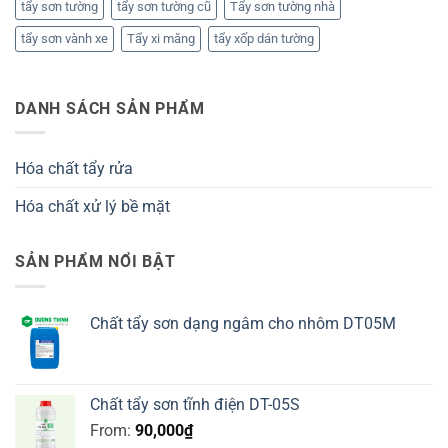
tẩy sơn tường
tẩy sơn tường cũ
Tẩy sơn tường nhà
tẩy sơn vành xe
Tẩy xi măng
tẩy xốp dán tường
DANH SÁCH SẢN PHẨM
Hóa chất tẩy rửa
Hóa chất xử lý bề mặt
SẢN PHẨM NỔI BẬT
Chất tẩy sơn dạng ngâm cho nhôm DT05M
Chất tẩy sơn tĩnh điện DT-05S
From:
90,000
₫