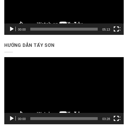
00:00
05:13
HƯỚNG DẪN TẨY SƠN
Trình
chơi
Video
00:00
03:28