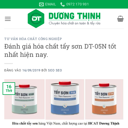
Bỏ
EMAIL
0972 170 931
qua
nội
dung
TƯ VẤN HÓA CHẤT CÔNG NGHIỆP
Đánh giá hóa chất tẩy sơn DT-05N tốt
nhất hiện nay.
ĐĂNG VÀO
16/09/2019
BỞI
SEO SEO
16
Th9