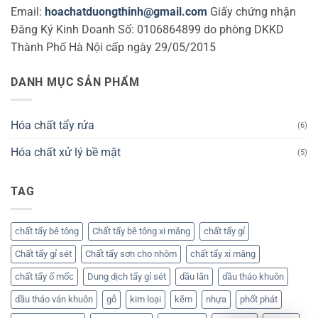
Email:
hoachatduongthinh@gmail.com
Giấy chứng nhận
Đăng Ký Kinh Doanh Số: 0106864899 do phòng DKKD
Thành Phố Hà Nội cấp ngày 29/05/2015
DANH MỤC SẢN PHẨM
Hóa chất tẩy rửa
(6)
Hóa chất xử lý bề mặt
(5)
TAG
chất tẩy bê tông
Chất tẩy bê tông xi măng
chất tẩy gỉ
Chất tẩy gỉ sét
Chất tẩy sơn cho nhôm
chất tẩy xi măng
chất tẩy ố mốc
Dung dịch tẩy gỉ sét
dầu lăn
dầu tháo khuôn
dầu tháo ván khuôn
gỗ
kim loại
kẽm
nhựa
phốt phát