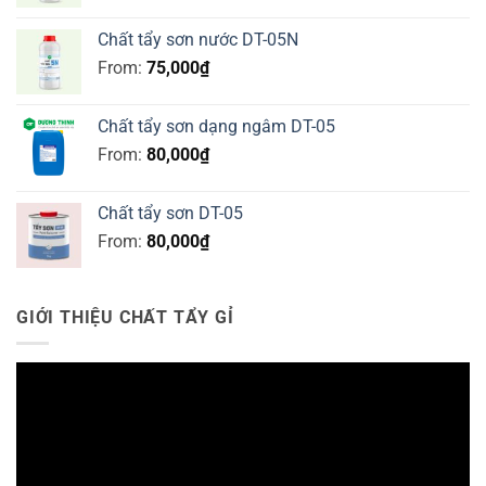
Chất tẩy sơn nước DT-05N
From:
75,000
₫
Chất tẩy sơn dạng ngâm DT-05
From:
80,000
₫
Chất tẩy sơn DT-05
From:
80,000
₫
GIỚI THIỆU CHẤT TẨY GỈ
Trình
chơi
Video