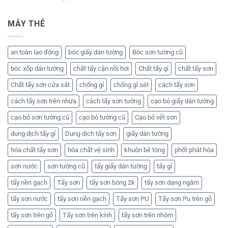
MÂY THẺ
an toàn lao động
bóc giấy dán tường
Bóc sơn tường cũ
bóc xốp dán tường
chất tẩy cặn nồi hơi
Chất tẩy gỉ
chất tẩy sơn
Chất tẩy sơn cửa sắt
chống gỉ
chống gỉ sét
cách tẩy sơn
cách tẩy sơn trên nhựa
cách tẩy sơn tường
cạo bỏ giấy dán tường
cạo bỏ sơn tường cũ
cạo bỏ tường cũ
Cạo bỏ vết sơn
dung dịch tẩy gỉ
Dung dịch tẩy sơn
giấy dán tường
hóa chất tẩy sơn
hóa chất vệ sinh
khuôn bê tông
phốt phát hóa
sơn nước
sơn tường cũ
tẩy giấy dán tường
tẩy gỉ
tẩy nền gạch
Tẩy sơn
tẩy sơn bóng 2k
tẩy sơn dạng ngâm
tẩy sơn nước
tẩy sơn nền gạch
Tẩy sơn PU
Tẩy sơn Pu trên gỗ
tẩy sơn trên gỗ
Tẩy sơn trên kính
tẩy sơn trên nhôm