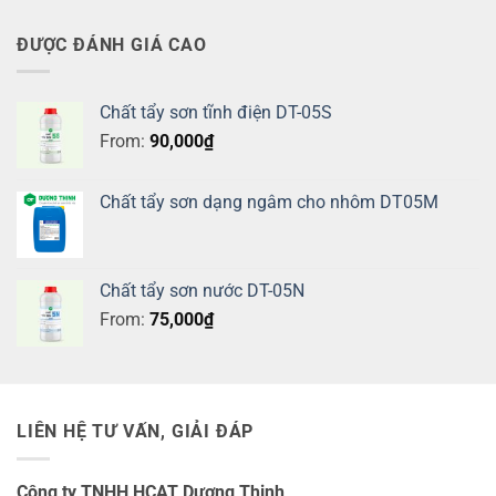
ĐƯỢC ĐÁNH GIÁ CAO
Chất tẩy sơn tĩnh điện DT-05S
From:
90,000
₫
Chất tẩy sơn dạng ngâm cho nhôm DT05M
Chất tẩy sơn nước DT-05N
From:
75,000
₫
LIÊN HỆ TƯ VẤN, GIẢI ĐÁP
Công ty TNHH HCAT Dương Thịnh