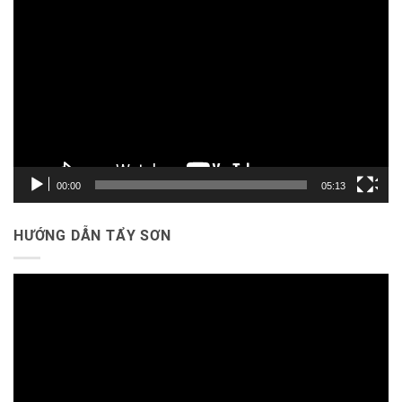
Trình
chơi
Video
00:00
05:13
HƯỚNG DẪN TẨY SƠN
Trình
chơi
Video