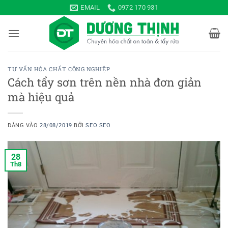
Bỏ
EMAIL
0972 170 931
qua
nội
dung
TƯ VẤN HÓA CHẤT CÔNG NGHIỆP
Cách tẩy sơn trên nền nhà đơn giản
mà hiệu quả
ĐĂNG VÀO
28/08/2019
BỞI
SEO SEO
28
Th8