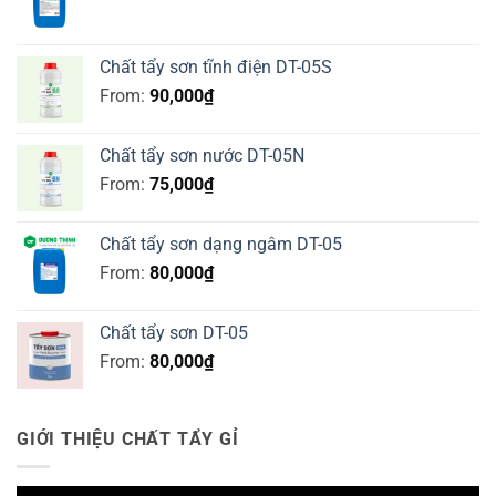
Chất tẩy sơn tĩnh điện DT-05S
From:
90,000
₫
Chất tẩy sơn nước DT-05N
From:
75,000
₫
Chất tẩy sơn dạng ngâm DT-05
From:
80,000
₫
Chất tẩy sơn DT-05
From:
80,000
₫
GIỚI THIỆU CHẤT TẨY GỈ