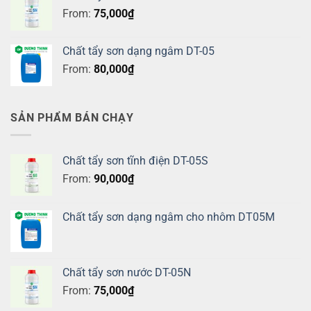
From:
75,000
₫
Chất tẩy sơn dạng ngâm DT-05
From:
80,000
₫
SẢN PHẨM BÁN CHẠY
Chất tẩy sơn tĩnh điện DT-05S
From:
90,000
₫
Chất tẩy sơn dạng ngâm cho nhôm DT05M
Chất tẩy sơn nước DT-05N
From:
75,000
₫