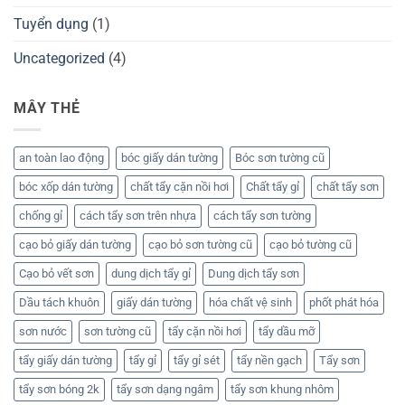
Tuyển dụng
(1)
Uncategorized
(4)
MÂY THẺ
an toàn lao động
bóc giấy dán tường
Bóc sơn tường cũ
bóc xốp dán tường
chất tẩy cặn nồi hơi
Chất tẩy gỉ
chất tẩy sơn
chống gỉ
cách tẩy sơn trên nhựa
cách tẩy sơn tường
cạo bỏ giấy dán tường
cạo bỏ sơn tường cũ
cạo bỏ tường cũ
Cạo bỏ vết sơn
dung dịch tẩy gỉ
Dung dịch tẩy sơn
Dầu tách khuôn
giấy dán tường
hóa chất vệ sinh
phốt phát hóa
sơn nước
sơn tường cũ
tẩy cặn nồi hơi
tẩy dầu mỡ
tẩy giấy dán tường
tẩy gỉ
tẩy gỉ sét
tẩy nền gạch
Tẩy sơn
tẩy sơn bóng 2k
tẩy sơn dạng ngâm
tẩy sơn khung nhôm