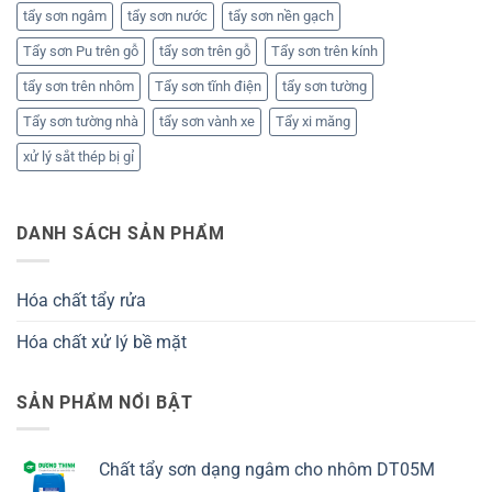
tẩy sơn ngâm
tẩy sơn nước
tẩy sơn nền gạch
Tẩy sơn Pu trên gỗ
tẩy sơn trên gỗ
Tẩy sơn trên kính
tẩy sơn trên nhôm
Tẩy sơn tĩnh điện
tẩy sơn tường
Tẩy sơn tường nhà
tẩy sơn vành xe
Tẩy xi măng
xử lý sắt thép bị gỉ
DANH SÁCH SẢN PHẨM
Hóa chất tẩy rửa
Hóa chất xử lý bề mặt
SẢN PHẨM NỔI BẬT
Chất tẩy sơn dạng ngâm cho nhôm DT05M