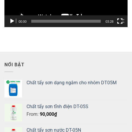
00:00
03:28
NỔI BẬT
Chất tẩy sơn dạng ngâm cho nhôm DT05M
Chất tẩy sơn tĩnh điện DT-05S
From:
90,000
₫
Chất tẩy sơn nước DT-05N