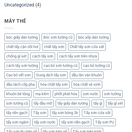
Uncategorized
(4)
MÂY THẺ
bóc giấy dán tường
Bóc sơn tường cũ
bóc xốp dán tường
chất tẩy cặn nồi hơi
chất tẩy sơn
Chất tẩy sơn cửa sắt
chống gỉ sét
cách tẩy sơn
cách tẩy sơn trên nhựa
cách tẩy sơn tường
cạo bỏ sơn tường cũ
cạo bỏ tường cũ
Cạo bỏ vết sơn
Dung dịch tẩy sơn
dầu lăn ván khuôn
dầu tách cốp pha
hóa chất tẩy sơn
hóa chất vệ sinh
khuôn bê tông
mạ kẽm
phốt phát hóa
sơn nước
sơn tường
sơn tường cũ
tẩy dầu mỡ
tẩy giấy dán tường
tẩy gỉ
tẩy gỉ sét
tẩy nền gạch
Tẩy sơn
tẩy sơn bóng 2k
Tẩy sơn cửa sắt
tẩy sơn ngâm
tẩy sơn nước
tẩy sơn nền gạch
Tẩy sơn PU
Tẩy sơn Pu trên gỗ
tẩy sơn trên gỗ
Tẩy sơn trên kính