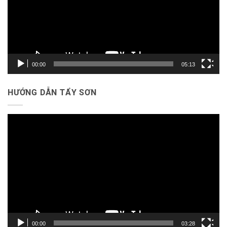
00:00
05:13
HƯỚNG DẪN TẨY SƠN
Trình
chơi
Video
00:00
03:28