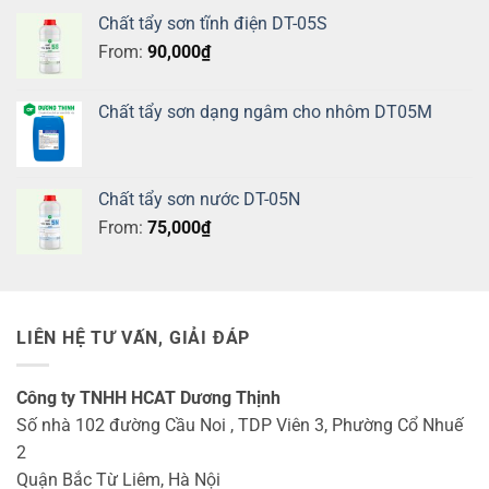
Chất tẩy sơn tĩnh điện DT-05S
From:
90,000
₫
Chất tẩy sơn dạng ngâm cho nhôm DT05M
Chất tẩy sơn nước DT-05N
From:
75,000
₫
LIÊN HỆ TƯ VẤN, GIẢI ĐÁP
Công ty TNHH HCAT Dương Thịnh
Số nhà 102 đường Cầu Noi , TDP Viên 3, Phường Cổ Nhuế
2
Quận Bắc Từ Liêm, Hà Nội