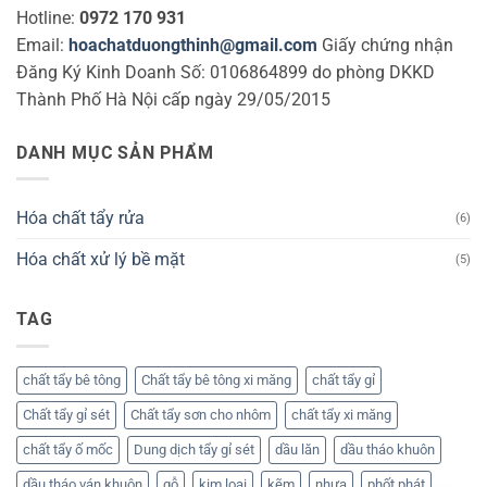
Hotline:
0972 170 931
Email:
hoachatduongthinh@gmail.com
Giấy chứng nhận
Đăng Ký Kinh Doanh Số: 0106864899 do phòng DKKD
Thành Phố Hà Nội cấp ngày 29/05/2015
DANH MỤC SẢN PHẨM
Hóa chất tẩy rửa
(6)
Hóa chất xử lý bề mặt
(5)
TAG
chất tẩy bê tông
Chất tẩy bê tông xi măng
chất tẩy gỉ
Chất tẩy gỉ sét
Chất tẩy sơn cho nhôm
chất tẩy xi măng
chất tẩy ố mốc
Dung dịch tẩy gỉ sét
dầu lăn
dầu tháo khuôn
dầu tháo ván khuôn
gỗ
kim loại
kẽm
nhựa
phốt phát