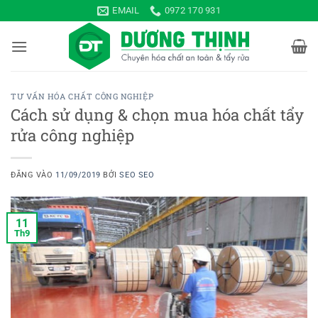
Bỏ
EMAIL
0972 170 931
qua
nội
dung
TƯ VẤN HÓA CHẤT CÔNG NGHIỆP
Cách sử dụng & chọn mua hóa chất tẩy
rửa công nghiệp
ĐĂNG VÀO
11/09/2019
BỞI
SEO SEO
11
Th9