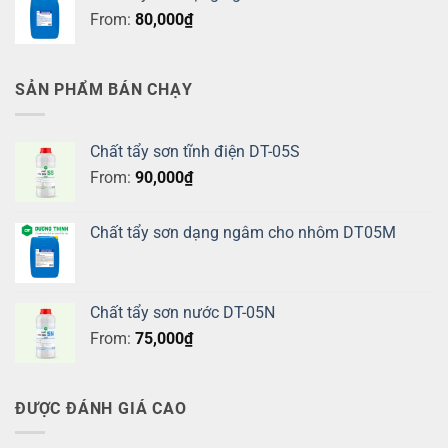
From:
80,000
₫
SẢN PHẨM BÁN CHẠY
Chất tẩy sơn tĩnh điện DT-05S
From:
90,000
₫
Chất tẩy sơn dạng ngâm cho nhôm DT05M
Chất tẩy sơn nước DT-05N
From:
75,000
₫
ĐƯỢC ĐÁNH GIÁ CAO