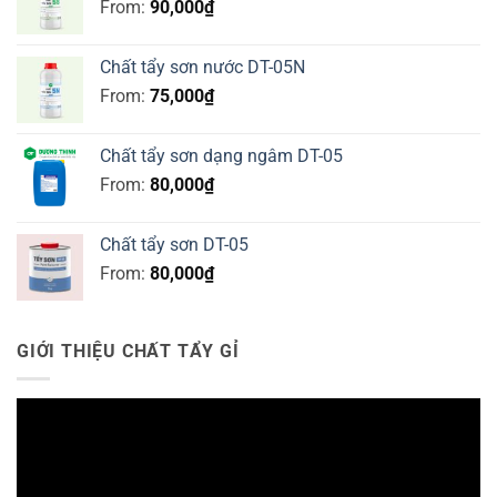
From:
90,000
₫
Chất tẩy sơn nước DT-05N
From:
75,000
₫
Chất tẩy sơn dạng ngâm DT-05
From:
80,000
₫
Chất tẩy sơn DT-05
From:
80,000
₫
GIỚI THIỆU CHẤT TẨY GỈ
Trình
chơi
Video