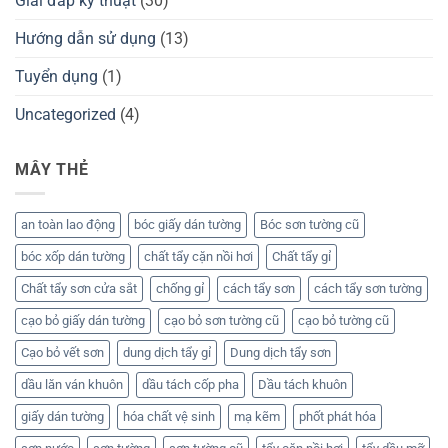
Giải đáp kỹ thuật
(30)
Hướng dẫn sử dụng
(13)
Tuyển dụng
(1)
Uncategorized
(4)
MÂY THẺ
an toàn lao động
bóc giấy dán tường
Bóc sơn tường cũ
bóc xốp dán tường
chất tẩy cặn nồi hơi
Chất tẩy gỉ
Chất tẩy sơn cửa sắt
chống gỉ
cách tẩy sơn
cách tẩy sơn tường
cạo bỏ giấy dán tường
cạo bỏ sơn tường cũ
cạo bỏ tường cũ
Cạo bỏ vết sơn
dung dịch tẩy gỉ
Dung dịch tẩy sơn
dầu lăn ván khuôn
dầu tách cốp pha
Dầu tách khuôn
giấy dán tường
hóa chất vệ sinh
mạ kẽm
phốt phát hóa