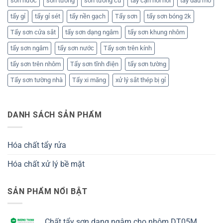
sơn nước
sơn tường
sơn tường cũ
tẩy cặn nồi hơi
tẩy dầu mỡ
tẩy gỉ
tẩy gỉ sét
tẩy nền gạch
Tẩy sơn
tẩy sơn bóng 2k
Tẩy sơn cửa sắt
tẩy sơn dạng ngâm
tẩy sơn khung nhôm
tẩy sơn ngâm
tẩy sơn nước
Tẩy sơn trên kính
tẩy sơn trên nhôm
Tẩy sơn tĩnh điện
tẩy sơn tường
Tẩy sơn tường nhà
Tẩy xi măng
xử lý sắt thép bị gỉ
DANH SÁCH SẢN PHẨM
Hóa chất tẩy rửa
Hóa chất xử lý bề mặt
SẢN PHẨM NỔI BẬT
Chất tẩy sơn dạng ngâm cho nhôm DT05M