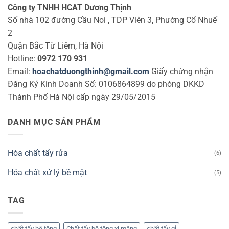
Công ty TNHH HCAT Dương Thịnh
Số nhà 102 đường Cầu Noi , TDP Viên 3, Phường Cổ Nhuế
2
Quận Bắc Từ Liêm, Hà Nội
Hotline:
0972 170 931
Email:
hoachatduongthinh@gmail.com
Giấy chứng nhận
Đăng Ký Kinh Doanh Số: 0106864899 do phòng DKKD
Thành Phố Hà Nội cấp ngày 29/05/2015
DANH MỤC SẢN PHẨM
Hóa chất tẩy rửa
(6)
Hóa chất xử lý bề mặt
(5)
TAG
chất tẩy bê tông
Chất tẩy bê tông xi măng
chất tẩy gỉ