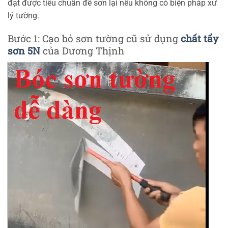
đạt được tiêu chuẩn để sơn lại nếu không có biện pháp xử
lý tường.
Bước 1: Cạo bỏ sơn tường cũ sử dụng
chất tẩy
sơn 5N
của Dương Thịnh