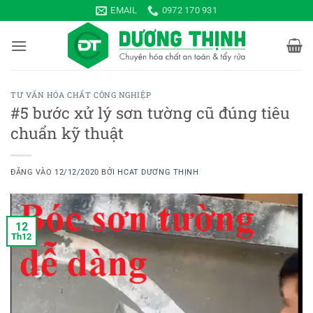
Bỏ
EMAIL
0972 170 931
qua
nội
dung
TƯ VẤN HÓA CHẤT CÔNG NGHIỆP
#5 bước xử lý sơn tường cũ đúng tiêu
chuẩn kỹ thuật
ĐĂNG VÀO
12/12/2020
BỞI
HCAT DƯƠNG THỊNH
12
Th12