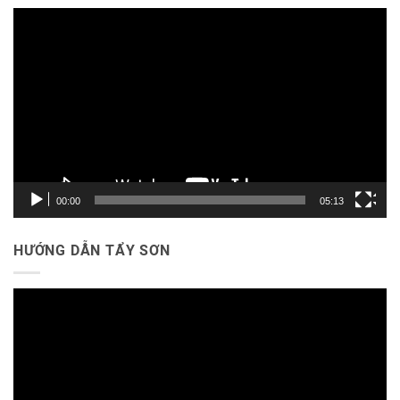
Trình
chơi
Video
00:00
05:13
HƯỚNG DẪN TẨY SƠN
Trình
chơi
Video