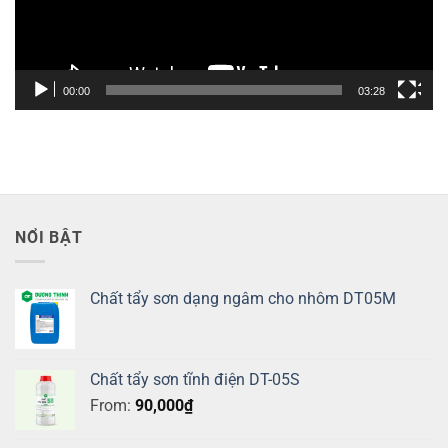
00:00
03:28
NỔI BẬT
Chất tẩy sơn dạng ngâm cho nhôm DT05M
Chất tẩy sơn tĩnh điện DT-05S
From:
90,000
₫