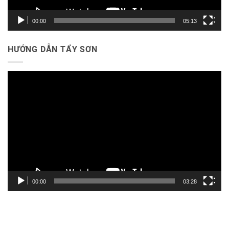
00:00
05:13
HƯỚNG DẪN TẨY SƠN
Trình
chơi
Video
00:00
03:28