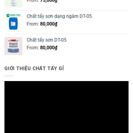
From:
75,000
₫
Chất tẩy sơn dạng ngâm DT-05
From:
80,000
₫
Chất tẩy sơn DT-05
From:
80,000
₫
GIỚI THIỆU CHẤT TẨY GỈ
Trình
chơi
Video