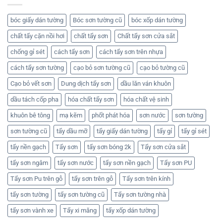
bóc giấy dán tường
Bóc sơn tường cũ
bóc xốp dán tường
chất tẩy cặn nồi hơi
chất tẩy sơn
Chất tẩy sơn cửa sắt
chống gỉ sét
cách tẩy sơn
cách tẩy sơn trên nhựa
cách tẩy sơn tường
cạo bỏ sơn tường cũ
cạo bỏ tường cũ
Cạo bỏ vết sơn
Dung dịch tẩy sơn
dầu lăn ván khuôn
dầu tách cốp pha
hóa chất tẩy sơn
hóa chất vệ sinh
khuôn bê tông
mạ kẽm
phốt phát hóa
sơn nước
sơn tường
sơn tường cũ
tẩy dầu mỡ
tẩy giấy dán tường
tẩy gỉ
tẩy gỉ sét
tẩy nền gạch
Tẩy sơn
tẩy sơn bóng 2k
Tẩy sơn cửa sắt
tẩy sơn ngâm
tẩy sơn nước
tẩy sơn nền gạch
Tẩy sơn PU
Tẩy sơn Pu trên gỗ
tẩy sơn trên gỗ
Tẩy sơn trên kính
tẩy sơn tường
tẩy sơn tường cũ
Tẩy sơn tường nhà
tẩy sơn vành xe
Tẩy xi măng
tẩy xốp dán tường