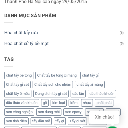
Thành Phố Hà Nội cấp ngày 29/05/2015
DANH MỤC SẢN PHẨM
Hóa chất tẩy rửa
(6)
Hóa chất xử lý bề mặt
(5)
TAG
chất tẩy bê tông
Chất tẩy bê tông xi măng
chất tẩy gỉ
Chất tẩy gỉ sét
Chất tẩy sơn cho nhôm
chất tẩy xi măng
chất tẩy ố mốc
Dung dịch tẩy gỉ sét
dầu lăn
dầu tháo khuôn
dầu tháo ván khuôn
gỗ
kim loại
kẽm
nhựa
phốt phát
sơn công nghiệp
sơn dung môi
sơn epoxy
sơn nước
sơn PU
Xin chào!
sơn tĩnh điện
tẩy dầu mỡ
tẩy gỉ
Tẩy gỉ sét
Tẩy rỉ sét