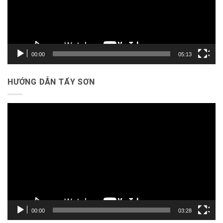
00:00
05:13
HƯỚNG DẪN TẨY SƠN
Trình
chơi
Video
00:00
03:28