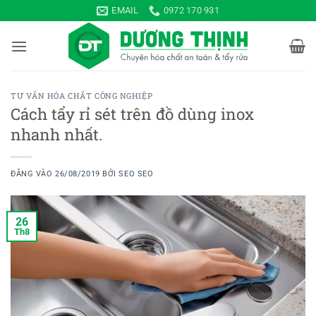
Bỏ
EMAIL
0972 170 931
qua
nội
dung
TƯ VẤN HÓA CHẤT CÔNG NGHIỆP
Cách tẩy rỉ sét trên đồ dùng inox
nhanh nhất.
ĐĂNG VÀO
26/08/2019
BỞI
SEO SEO
26
Th8