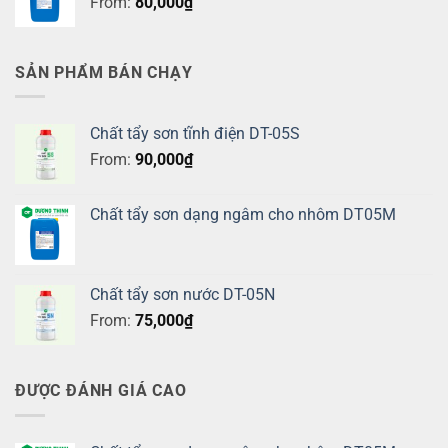
From:
80,000
₫
SẢN PHẨM BÁN CHẠY
Chất tẩy sơn tĩnh điện DT-05S
From:
90,000
₫
Chất tẩy sơn dạng ngâm cho nhôm DT05M
Chất tẩy sơn nước DT-05N
From:
75,000
₫
ĐƯỢC ĐÁNH GIÁ CAO