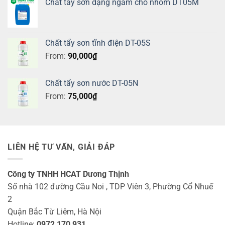
Chất tẩy sơn dạng ngâm cho nhôm DT05M
Chất tẩy sơn tĩnh điện DT-05S
From:
90,000
₫
Chất tẩy sơn nước DT-05N
From:
75,000
₫
LIÊN HỆ TƯ VẤN, GIẢI ĐÁP
Công ty TNHH HCAT Dương Thịnh
Số nhà 102 đường Cầu Noi , TDP Viên 3, Phường Cổ Nhuế
2
Quận Bắc Từ Liêm, Hà Nội
Hotline:
0972 170 931