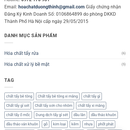
Email:
hoachatduongthinh@gmail.com
Giấy chứng nhận
Đăng Ký Kinh Doanh Số: 0106864899 do phòng DKKD
Thành Phố Hà Nội cấp ngày 29/05/2015
DANH MỤC SẢN PHẨM
Hóa chất tẩy rửa
(6)
Hóa chất xử lý bề mặt
(5)
TAG
chất tẩy bê tông
Chất tẩy bê tông xi măng
chất tẩy gỉ
Chất tẩy gỉ sét
Chất tẩy sơn cho nhôm
chất tẩy xi măng
chất tẩy ố mốc
Dung dịch tẩy gỉ sét
dầu lăn
dầu tháo khuôn
dầu tháo ván khuôn
gỗ
kim loại
kẽm
nhựa
phốt phát