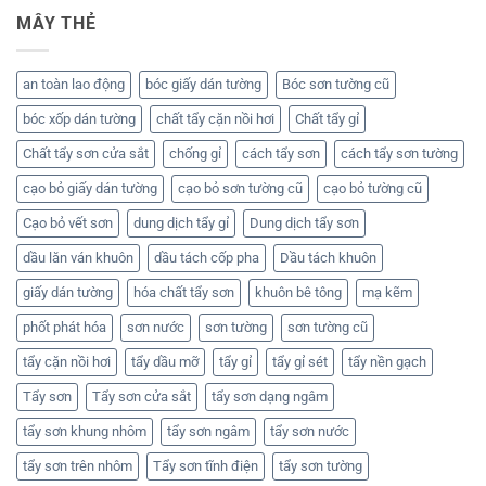
MÂY THẺ
an toàn lao động
bóc giấy dán tường
Bóc sơn tường cũ
bóc xốp dán tường
chất tẩy cặn nồi hơi
Chất tẩy gỉ
Chất tẩy sơn cửa sắt
chống gỉ
cách tẩy sơn
cách tẩy sơn tường
cạo bỏ giấy dán tường
cạo bỏ sơn tường cũ
cạo bỏ tường cũ
Cạo bỏ vết sơn
dung dịch tẩy gỉ
Dung dịch tẩy sơn
dầu lăn ván khuôn
dầu tách cốp pha
Dầu tách khuôn
giấy dán tường
hóa chất tẩy sơn
khuôn bê tông
mạ kẽm
phốt phát hóa
sơn nước
sơn tường
sơn tường cũ
tẩy cặn nồi hơi
tẩy dầu mỡ
tẩy gỉ
tẩy gỉ sét
tẩy nền gạch
Tẩy sơn
Tẩy sơn cửa sắt
tẩy sơn dạng ngâm
tẩy sơn khung nhôm
tẩy sơn ngâm
tẩy sơn nước
tẩy sơn trên nhôm
Tẩy sơn tĩnh điện
tẩy sơn tường