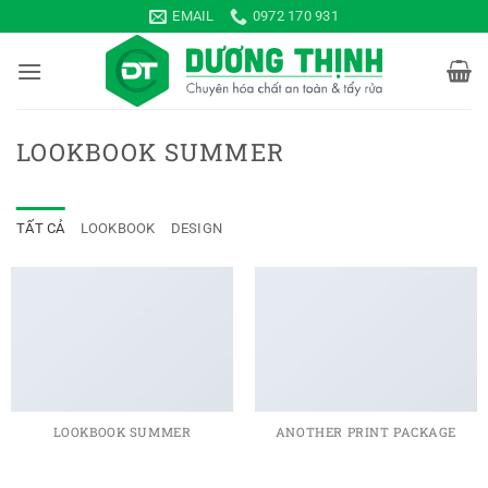
Bỏ
EMAIL
0972 170 931
qua
nội
dung
LOOKBOOK SUMMER
TẤT CẢ
LOOKBOOK
DESIGN
LOOKBOOK SUMMER
ANOTHER PRINT PACKAGE