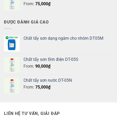
From:
75,000
₫
ĐƯỢC ĐÁNH GIÁ CAO
Chất tẩy sơn dạng ngâm cho nhôm DT05M
Chất tẩy sơn tĩnh điện DT-05S
From:
90,000
₫
Chất tẩy sơn nước DT-05N
From:
75,000
₫
LIÊN HỆ TƯ VẤN, GIẢI ĐÁP