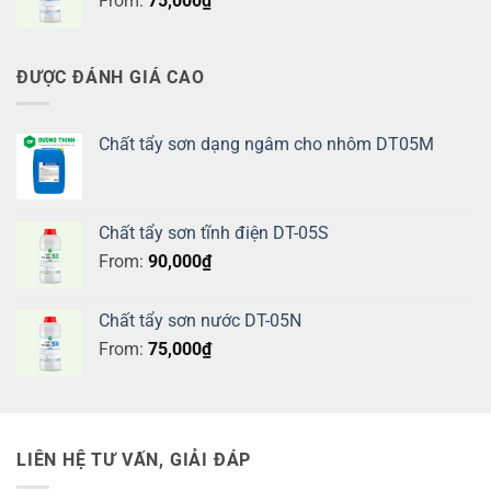
From:
75,000
₫
ĐƯỢC ĐÁNH GIÁ CAO
Chất tẩy sơn dạng ngâm cho nhôm DT05M
Chất tẩy sơn tĩnh điện DT-05S
From:
90,000
₫
Chất tẩy sơn nước DT-05N
From:
75,000
₫
LIÊN HỆ TƯ VẤN, GIẢI ĐÁP