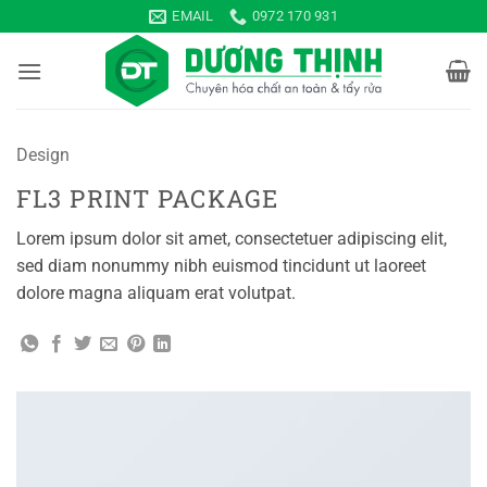
Bỏ
EMAIL
0972 170 931
qua
nội
dung
Design
FL3 PRINT PACKAGE
Lorem ipsum dolor sit amet, consectetuer adipiscing elit,
sed diam nonummy nibh euismod tincidunt ut laoreet
dolore magna aliquam erat volutpat.