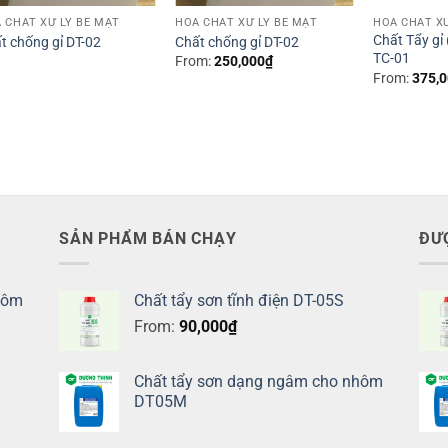
 CHẤT XỬ LÝ BỀ MẶT
HÓA CHẤT XỬ LÝ BỀ MẶT
HÓA CHẤT XỬ
Chất Tẩy gỉ
t chống gỉ DT-02
Chất chống gỉ DT-02
TC-01
From:
250,000
₫
From:
375,
SẢN PHẨM BÁN CHẠY
ĐƯ
hôm
Chất tẩy sơn tĩnh điện DT-05S
From:
90,000
₫
Chất tẩy sơn dạng ngâm cho nhôm
DT05M