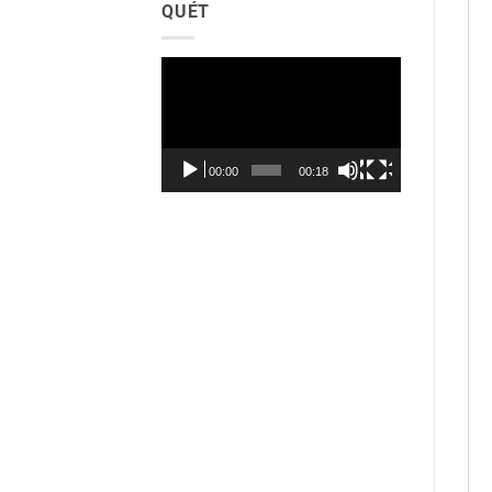
QUÉT
Trình
chơi
Video
00:00
00:18