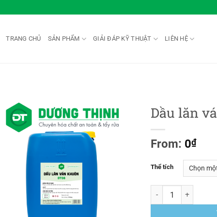
TRANG CHỦ
SẢN PHẨM
GIẢI ĐÁP KỸ THUẬT
LIÊN HỆ
Dầu lăn v
From:
0
₫
Thể tích
Dầu lăn ván khuôn số