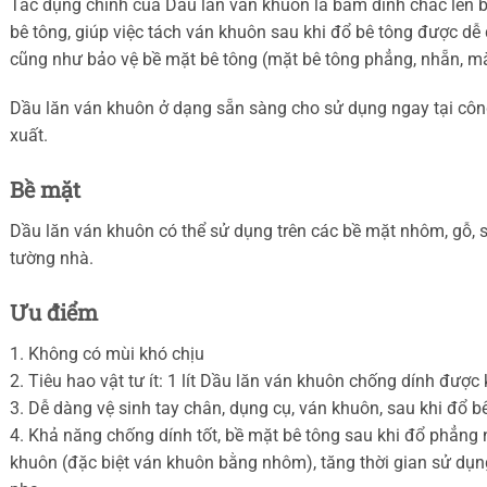
Tác dụng chính của Dầu lăn ván khuôn là bám dính chắc lên b
bê tông, giúp việc tách ván khuôn sau khi đổ bê tông được d
cũng như bảo vệ bề mặt bê tông (mặt bê tông phẳng, nhẵn, m
Dầu lăn ván khuôn ở dạng sẵn sàng cho sử dụng ngay tại công
xuất.
Bề mặt
Dầu lăn ván khuôn có thể sử dụng trên các bề mặt nhôm, gỗ, sắ
tường nhà.
Ưu điểm
1. Không có mùi khó chịu
2. Tiêu hao vật tư ít: 1 lít Dầu lăn ván khuôn chống dính đư
3. Dễ dàng vệ sinh tay chân, dụng cụ, ván khuôn, sau khi đổ 
4. Khả năng chống dính tốt, bề mặt bê tông sau khi đổ phẳng
khuôn (đặc biệt ván khuôn bằng nhôm), tăng thời gian sử dụn