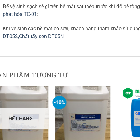
Để vệ sinh sạch sẽ gỉ trên bề mặt sắt thép trước khi đổ bê t
phát hóa TC-01
;
Khi vệ sinh các bề mặt có sơn, khách hàng tham khảo sử dụn
DT05S,
Chất tẩy sơn DT05N
ẢN PHẨM TƯƠNG TỰ
-10%
HẾT HÀNG