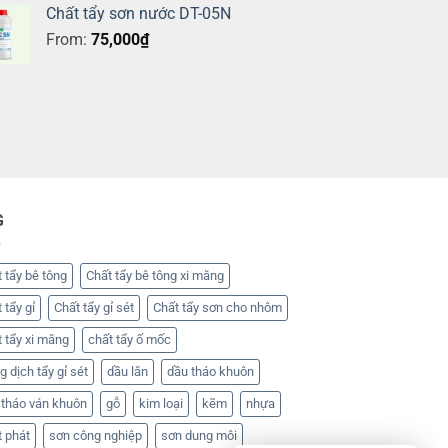
Chất tẩy sơn nước DT-05N
From:
75,000
₫
G
 tẩy bê tông
Chất tẩy bê tông xi măng
 tẩy gỉ
Chất tẩy gỉ sét
Chất tẩy sơn cho nhôm
 tẩy xi măng
chất tẩy ố mốc
 dịch tẩy gỉ sét
dầu lăn
dầu tháo khuôn
 tháo ván khuôn
gỗ
kim loại
kẽm
nhựa
t phát
sơn công nghiệp
sơn dung môi