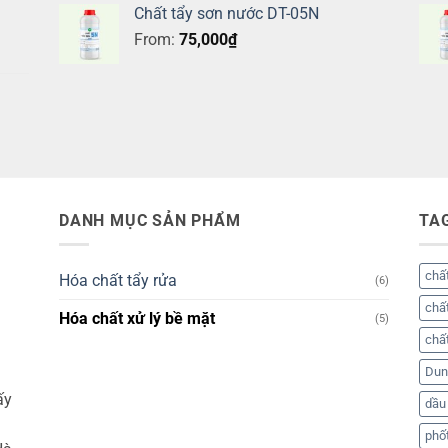
Chất tẩy sơn nước DT-05N
From:
75,000
₫
DANH MỤC SẢN PHẨM
TA
chất
Hóa chất tẩy rửa
(6)
chất
Hóa chất xử lý bề mặt
(5)
chất
Dung
ấy
dầu
phố