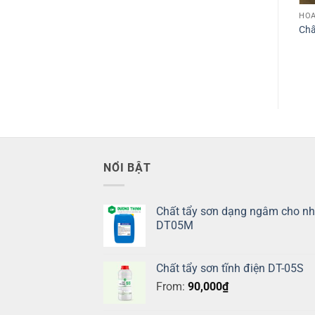
HÓA
Chấ
NỔI BẬT
Chất tẩy sơn dạng ngâm cho n
DT05M
Chất tẩy sơn tĩnh điện DT-05S
From:
90,000
₫