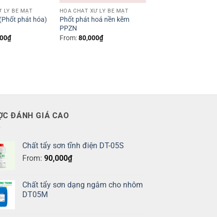
 LÝ BỀ MẶT
HÓA CHẤT XỬ LÝ BỀ MẶT
 (Phốt phát hóa)
Phốt phát hoá nền kẽm
PPZN
000
₫
From:
80,000
₫
ỢC ĐÁNH GIÁ CAO
Chất tẩy sơn tĩnh điện DT-05S
From:
90,000
₫
Chất tẩy sơn dạng ngâm cho nhôm
DT05M