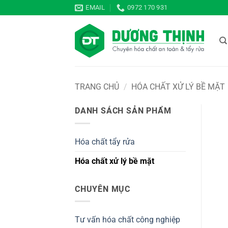
Bỏ
EMAIL
0972 170 931
qua
nội
dung
TRANG CHỦ
/
HÓA CHẤT XỬ LÝ BỀ MẶT
DANH SÁCH SẢN PHẨM
Hóa chất tẩy rửa
Hóa chất xử lý bề mặt
CHUYÊN MỤC
Tư vấn hóa chất công nghiệp