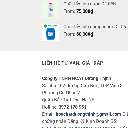
Chất tẩy sơn nước DT-05N
From:
75,000
₫
Chất tẩy sơn dạng ngâm DT-05
From:
80,000
₫
LIÊN HỆ TƯ VẤN, GIẢI ĐÁP
Công ty TNHH HCAT Dương Thịnh
Số nhà 102 đường Cầu Noi , TDP Viên 3,
Phường Cổ Nhuế 2
Quận Bắc Từ Liêm, Hà Nội
Hotline:
0972 170 931
Email:
hoachatduongthinh@gmail.com
Gi
chứng nhận Đăng Ký Kinh Doanh Số: