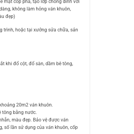
ề mặt cốp pha, tạo lớp chống dính với
ễ dàng, không làm hỏng ván khuôn,
àu đẹp)
 trình, hoặc tại xưởng sửa chữa, sản
t khi đổ cột, đổ sàn, dầm bê tông,
ợc khoảng 20m2 ván khuôn.
bê tông bằng nước.
 nhẵn, màu đẹp. Bảo vệ được ván
g, số lần sử dụng của ván khuôn, cốp