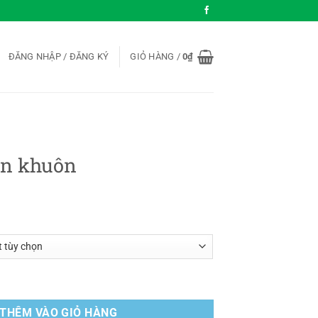
ĐĂNG NHẬP / ĐĂNG KÝ
GIỎ HÀNG /
0
₫
án khuôn
 lượng
THÊM VÀO GIỎ HÀNG