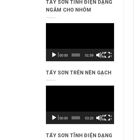
TẨY SƠN TĨNH ĐIỆN DẠNG
NGÂM CHO NHÔM
Trình
chơi
Video
00:00
01:59
TẨY SƠN TRÊN NỀN GẠCH
Trình
chơi
Video
00:00
03:20
TẨY SƠN TĨNH ĐIỆN DẠNG