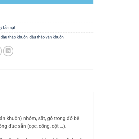
lý bề mặt
,
dầu tháo khuôn
,
dầu tháo ván khuôn
án khuôn) nhôm, sắt, gỗ trong đổ bê
ng đúc sẵn (cọc, cống, cột …).